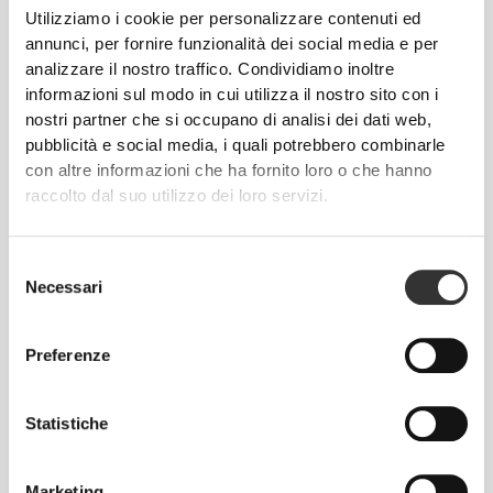
Utilizziamo i cookie per personalizzare contenuti ed
annunci, per fornire funzionalità dei social media e per
analizzare il nostro traffico. Condividiamo inoltre
informazioni sul modo in cui utilizza il nostro sito con i
nostri partner che si occupano di analisi dei dati web,
pubblicità e social media, i quali potrebbero combinarle
CHF 19.95
CHF 30.00
con altre informazioni che ha fornito loro o che hanno
raccolto dal suo utilizzo dei loro servizi.
Ginocchiera Lunga
Fasce per gomiti Comptech x
Neoprene - Unità (1)
2
Selezione
Necessari
del
consenso
Preferenze
Statistiche
Marketing