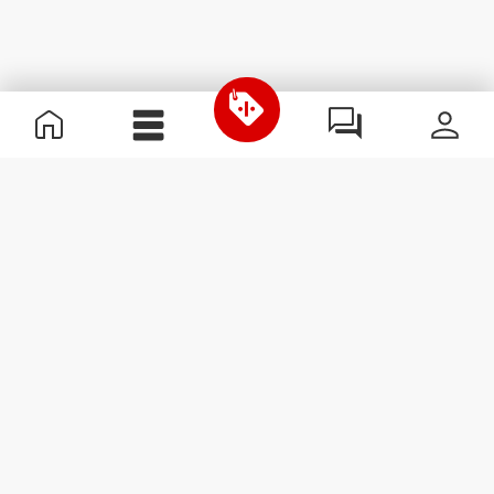
Informazioni Utili
Unisciti a noi
Diventa nostro Partner
Termini e condizioni
Assistenza clienti
Iscriviti alla Newsletter
Ricevi le novità e le
promozioni nella tua e-mail.
Iscriviti
#ExceedYourself