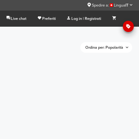
Spedire a:
Lingua
IT
Live chat
Preferiti
Log in | Registrati
Ordina per: Popolarità