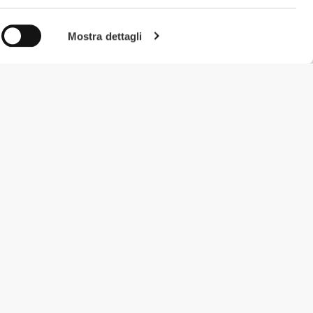
Mostra dettagli
#ExceedYourself
Metodi di Pagamento