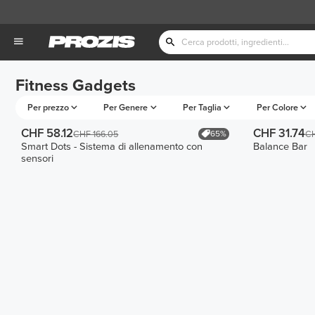
Fitness Gadgets
Per prezzo
Per Genere
Per Taglia
Per Colore
CHF 58.12
CHF 31.74
65%
CHF 166.05
CH
Smart Dots - Sistema di allenamento con
Balance Bar
sensori