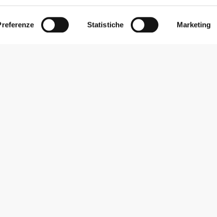
Preferenze
Statistiche
Marketing
Iscriviti alla Newsletter
Ricevi le novità e le promozioni nella tua e-mail.
Iscriviti