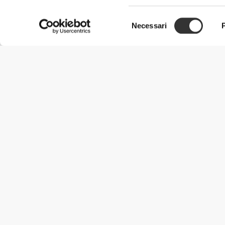
Selezione
Necessari
del
consenso
Informazioni Utili
Unisciti a noi
Diventa nostro Partner
Termini e condizioni
Assistenza clienti
Metodi di spedizione