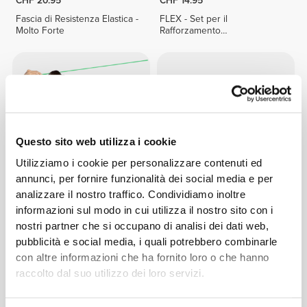
CHF 20.95
CHF 14.95
Fascia di Resistenza Elastica -
FLEX - Set per il
Molto Forte
Rafforzamento
dell'Avambraccio
Questo sito web utilizza i cookie
Utilizziamo i cookie per personalizzare contenuti ed
annunci, per fornire funzionalità dei social media e per
analizzare il nostro traffico. Condividiamo inoltre
CHF 9.95
CHF 7.95
informazioni sul modo in cui utilizza il nostro sito con i
Fascia di Resistenza Elastica -
Fascia di resistenza
nostri partner che si occupano di analisi dei dati web,
Molto Leggera
tonificante con resistenza
pubblicità e social media, i quali potrebbero combinarle
bassa - Grigio chiaro
con altre informazioni che ha fornito loro o che hanno
raccolto dal suo utilizzo dei loro servizi.