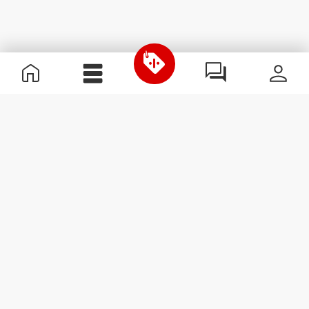
Informazioni Utili
Unisciti a noi
Diventa nostro Partner
Termini e condizioni
Assistenza clienti
Iscriviti alla Newsletter
Ricevi le novità e le
promozioni nella tua e-mail.
Iscriviti
#ExceedYourself