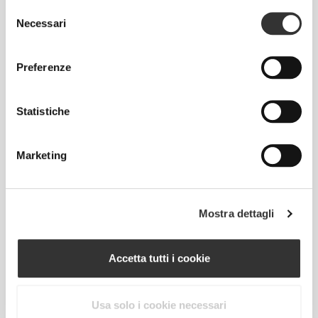
Selezione
Necessari
del
consenso
Preferenze
CHF 20.00
CHF 19.85
Statistiche
Fascia di Resistenza
Cinghia da yoga Deep
GluteFlow
Stretch
Marketing
ESAURITO
Mostra dettagli
Accetta tutti i cookie
Usa solo i cookie necessari
CHF 73.75
CHF 10.00