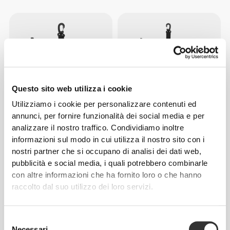
Questo sito web utilizza i cookie
Utilizziamo i cookie per personalizzare contenuti ed
annunci, per fornire funzionalità dei social media e per
CHF 8.85
CHF 10.00
analizzare il nostro traffico. Condividiamo inoltre
Borsa Carry All Sidekick (S) -
Borsa Carry All Sidekick (L) -
informazioni sul modo in cui utilizza il nostro sito con i
Black
Black
nostri partner che si occupano di analisi dei dati web,
pubblicità e social media, i quali potrebbero combinarle
con altre informazioni che ha fornito loro o che hanno
ESAURITO
ESAURITO
raccolto dal suo utilizzo dei loro servizi.
Selezione
Necessari