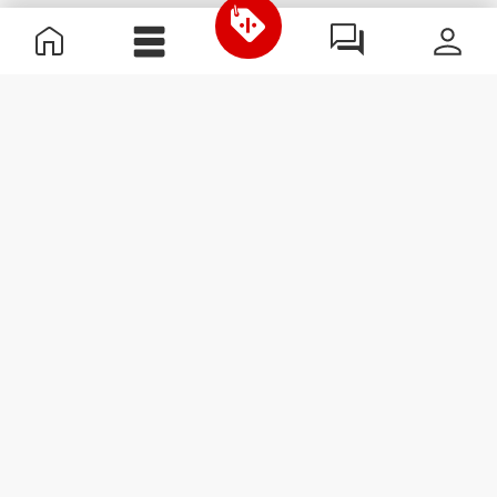
Informazioni Utili
Unisciti a noi
Diventa nostro Partner
Termini e condizioni
Assistenza clienti
Iscriviti alla Newsletter
Ricevi le novità e le
promozioni nella tua e-mail.
Iscriviti
#ExceedYourself