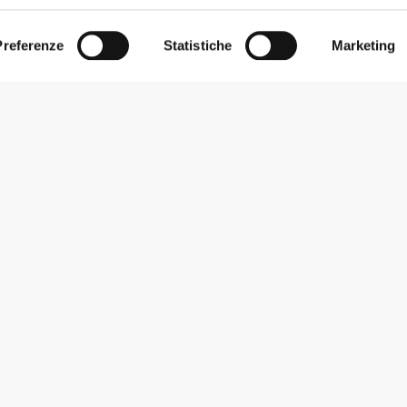
Preferenze
Statistiche
Marketing
Iscriviti alla Newsletter
Ricevi le novità e le promozioni nella tua e-mail.
Iscriviti