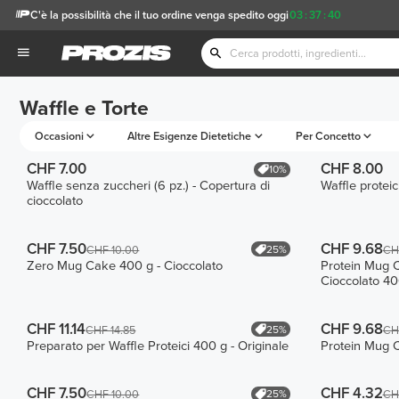
C'è la possibilità che il tuo ordine venga spedito oggi
03
:
37
:
40
Waffle e Torte
Occasioni
Altre Esigenze Dietetiche
Per Concetto
CHF 7.00
CHF 8.00
10%
Waffle senza zuccheri (6 pz.) - Copertura di
Waffle proteici
cioccolato
CHF 7.50
CHF 9.68
25%
CHF 10.00
CH
Zero Mug Cake 400 g - Cioccolato
Protein Mug C
Cioccolato 40
CHF 11.14
CHF 9.68
25%
CHF 14.85
CH
Preparato per Waffle Proteici 400 g - Originale
Protein Mug 
CHF 7.50
CHF 4.32
25%
CHF 10.00
CH