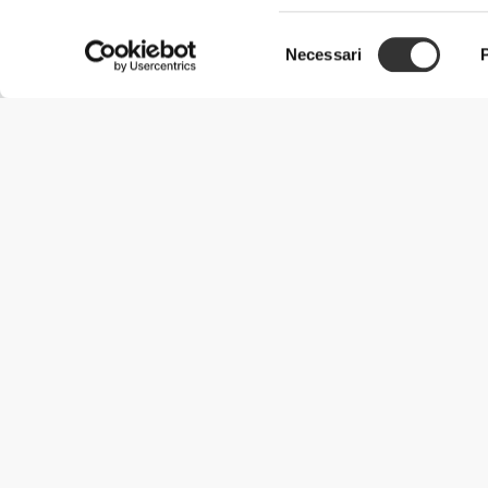
Selezione
Necessari
del
consenso
Informazioni Utili
Unisciti a noi
Diventa nostro Partner
Termini e condizioni
Assistenza clienti
Metodi di spedizione