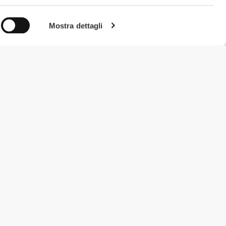
Mostra dettagli
#ExceedYourself
Metodi di Pagamento