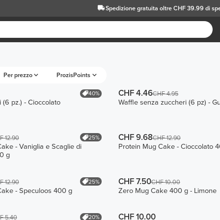
Spedizione gratuita oltre CHF 39.99 di sp
Per prezzo
ProzisPoints
CHF 4.46
40%
CHF 4.95
 (6 pz.) - Cioccolato
Waffle senza zuccheri (6 pz) - Gu
CHF 9.68
25%
F 12.90
CHF 12.90
ake - Vaniglia e Scaglie di
Protein Mug Cake - Cioccolato 
0 g
CHF 7.50
25%
F 12.90
CHF 10.00
Cake - Speculoos 400 g
Zero Mug Cake 400 g - Limone
CHF 10.00
20%
F 5.40