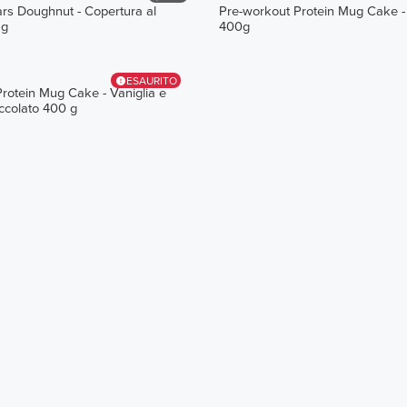
rs Doughnut - Copertura al
Pre-workout Protein Mug Cake -
 g
400g
ESAURITO
rotein Mug Cake - Vaniglia e
occolato 400 g