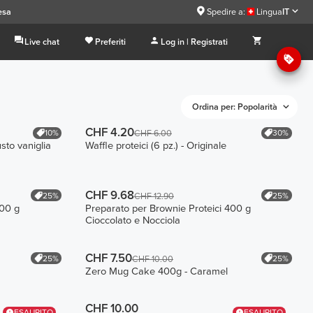
esa
Spedire a:
Lingua
IT
Live chat
Preferiti
Log in | Registrati
Ordina per: Popolarità
CHF 4.20
10%
30%
CHF 6.00
sto vaniglia
Waffle proteici (6 pz.) - Originale
CHF 9.68
25%
25%
CHF 12.90
400 g
Preparato per Brownie Proteici 400 g
Cioccolato e Nocciola
CHF 7.50
25%
25%
CHF 10.00
Zero Mug Cake 400g - Caramel
CHF 10.00
ESAURITO
ESAURITO