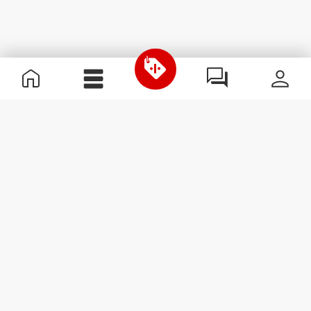
Informazioni Utili
Unisciti a noi
Diventa nostro Partner
Termini e condizioni
Assistenza clienti
Iscriviti alla Newsletter
Ricevi le novità e le
promozioni nella tua e-mail.
Iscriviti
#ExceedYourself