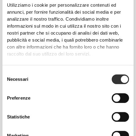
Utilizziamo i cookie per personalizzare contenuti ed
annunci, per fornire funzionalità dei social media e per
analizzare il nostro traffico. Condividiamo inoltre
informazioni sul modo in cui utilizza il nostro sito con i
nostri partner che si occupano di analisi dei dati web,
pubblicità e social media, i quali potrebbero combinarle
CHF 11.85
CHF 4.00
con altre informazioni che ha fornito loro o che hanno
Farina di mandorle 250g
Farina di Lupini 250 g
raccolto dal suo utilizzo dei loro servizi.
Selezione
Necessari
del
consenso
Preferenze
Statistiche
Marketing