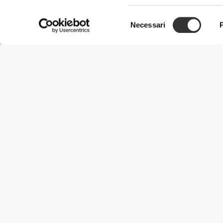
Selezione
Necessari
del
consenso
Informazioni Utili
Unisciti a noi
Diventa nostro Partner
Termini e condizioni
Assistenza clienti
Metodi di spedizione