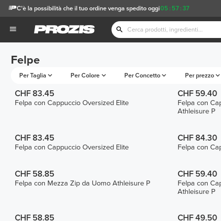
C'è la possibilità che il tuo ordine venga spedito oggi
05
:
57
:
37
Felpe
Per Taglia
Per Colore
Per Concetto
Per prezzo
CHF 83.45
CHF 59.40
Felpa con Cappuccio Oversized Elite
Felpa con Ca
Athleisure P
CHF 83.45
CHF 84.30
Felpa con Cappuccio Oversized Elite
Felpa con Ca
CHF 58.85
CHF 59.40
Felpa con Mezza Zip da Uomo Athleisure P
Felpa con Ca
Athleisure P
CHF 58.85
CHF 49.50