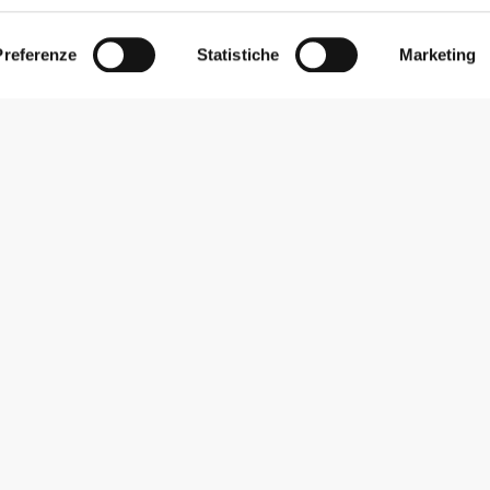
Preferenze
Statistiche
Marketing
Iscriviti alla Newsletter
Ricevi le novità e le promozioni nella tua e-mail.
Iscriviti