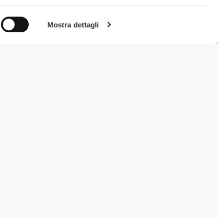
Mostra dettagli
#ExceedYourself
Metodi di Pagamento