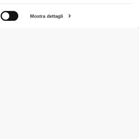
Mostra dettagli
#ExceedYourself
Metodi di Pagamento