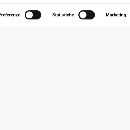
Preferenze
Statistiche
Marketing
Iscriviti alla Newsletter
Ricevi le novità e le promozioni nella tua e-mail.
Iscriviti