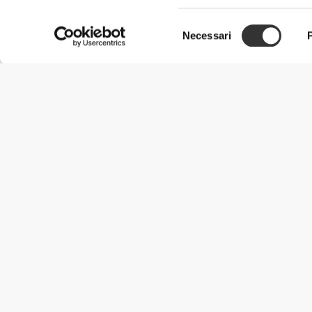
Selezione
Necessari
del
consenso
Informazioni Utili
Unisciti a noi
Diventa nostro Partner
Termini e condizioni
Assistenza clienti
Metodi di spedizione