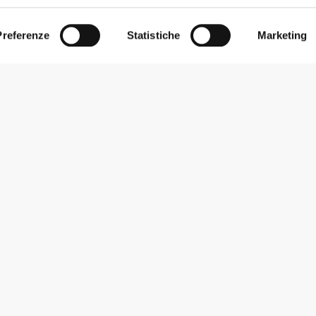
Preferenze
Statistiche
Marketing
Iscriviti alla Newsletter
Ricevi le novità e le promozioni nella tua e-mail.
Iscriviti