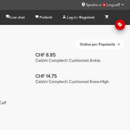
Spedire a:
Lingua
IT
Live chat
Preferiti
Log in | Registrati
Ordina per: Popolarità
CHF 8.85
Calzini Comptech Cushioned Ankle
CHF 14.75
Calzini Comptech Cushioned Knee-High
Calf