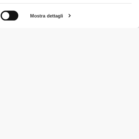
Mostra dettagli
#ExceedYourself
Metodi di Pagamento