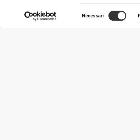
Selezione
Necessari
del
consenso
Informazioni Utili
Unisciti a noi
Diventa nostro Partner
Termini e condizioni
Assistenza clienti
Metodi di spedizione