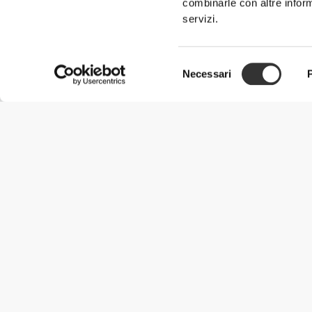
combinarle con altre inform
servizi.
Selezione
Necessari
del
consenso
Informazioni Utili
Unisciti a noi
Diventa nostro Partner
Termini e condizioni
Assistenza clienti