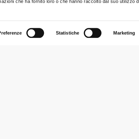
azioni che ha fornito loro o che hanno raccolto dal suo utilizzo d
Preferenze
Statistiche
Marketing
Iscriviti alla Newsletter
Ricevi le novità e le promozioni nella tua e-mail.
Iscriviti