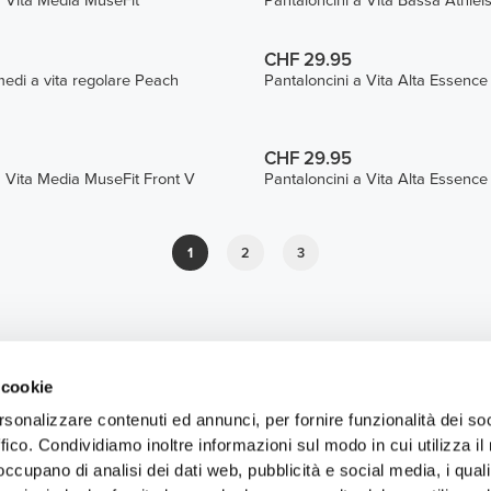
a Vita Media MuseFit
Pantaloncini a Vita Bassa Athlei
CHF 29.95
medi a vita regolare Peach
Pantaloncini a Vita Alta Essence
CHF 29.95
a Vita Media MuseFit Front V
Pantaloncini a Vita Alta Essence
1
2
3
 cookie
rsonalizzare contenuti ed annunci, per fornire funzionalità dei so
ffico. Condividiamo inoltre informazioni sul modo in cui utilizza il 
 occupano di analisi dei dati web, pubblicità e social media, i qual