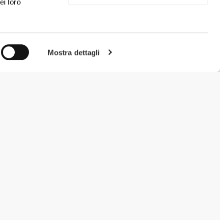
ei loro
Mostra dettagli
#ExceedYourself