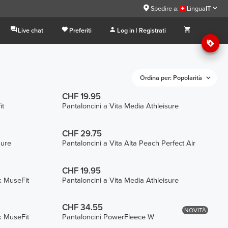
Spedire a:
Lingua
IT
Live chat
Preferiti
Log in | Registrati
Ordina per: Popolarità
CHF 19.95
it
Pantaloncini a Vita Media Athleisure
CHF 29.75
sure
Pantaloncini a Vita Alta Peach Perfect Air
CHF 19.95
k MuseFit
Pantaloncini a Vita Media Athleisure
CHF 34.55
NOVITÀ
k MuseFit
Pantaloncini PowerFleece W