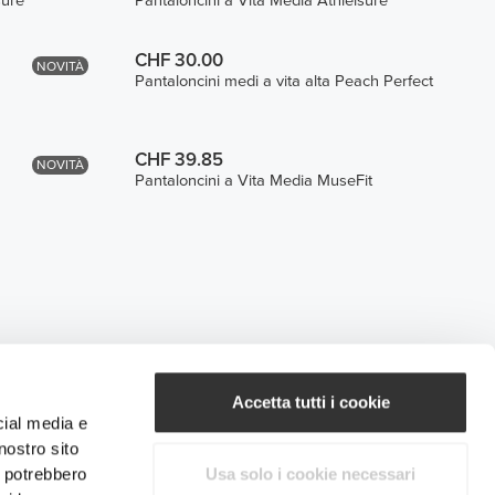
sure
Pantaloncini a Vita Media Athleisure
CHF 30.00
NOVITÀ
Pantaloncini medi a vita alta Peach Perfect
CHF 39.85
NOVITÀ
Pantaloncini a Vita Media MuseFit
Accetta tutti i cookie
cial media e
nostro sito
i potrebbero
Usa solo i cookie necessari