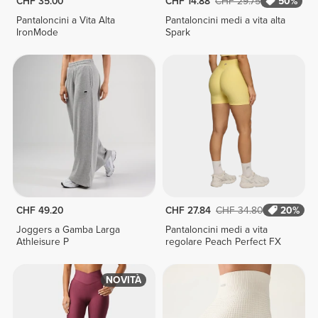
CHF 35.00
CHF 14.88
CHF 29.75
50%
Pantaloncini a Vita Alta
Pantaloncini medi a vita alta
IronMode
Spark
CHF 49.20
CHF 27.84
CHF 34.80
20%
Joggers a Gamba Larga
Pantaloncini medi a vita
Athleisure P
regolare Peach Perfect FX
NOVITÀ