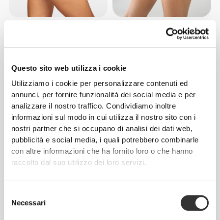
CHF 30.00
CHF 39.85
Pantaloncini medi a vita alta
Pantaloncini a Vita Media
Peach Perfect
MuseFit
Questo sito web utilizza i cookie
Utilizziamo i cookie per personalizzare contenuti ed
annunci, per fornire funzionalità dei social media e per
analizzare il nostro traffico. Condividiamo inoltre
informazioni sul modo in cui utilizza il nostro sito con i
nostri partner che si occupano di analisi dei dati web,
pubblicità e social media, i quali potrebbero combinarle
con altre informazioni che ha fornito loro o che hanno
raccolto dal suo utilizzo dei loro servizi.
CHF 18.08
CHF 22.60
20%
CHF 19.85
Pantaloncini a Vita Bassa
Pantaloncini a Vita Media
Athleisure
Athleisure
Selezione
Necessari
del
consenso