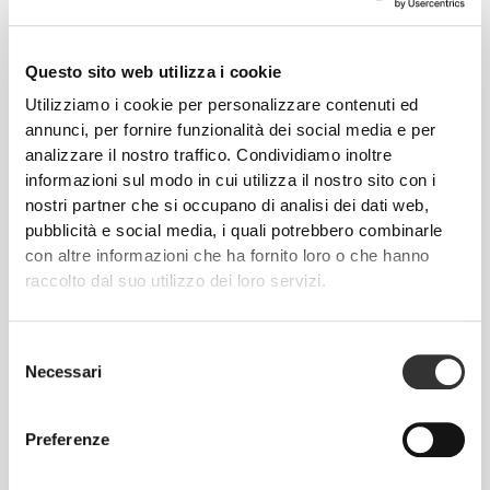
Questo sito web utilizza i cookie
Utilizziamo i cookie per personalizzare contenuti ed
annunci, per fornire funzionalità dei social media e per
analizzare il nostro traffico. Condividiamo inoltre
CHF 30.00
CHF 50.00
40%
CHF 30.00
CHF 50.00
40%
informazioni sul modo in cui utilizza il nostro sito con i
Leggings a vita media
Leggings a vita media
nostri partner che si occupano di analisi dei dati web,
Contour NRG
Contour NRG
pubblicità e social media, i quali potrebbero combinarle
con altre informazioni che ha fornito loro o che hanno
raccolto dal suo utilizzo dei loro servizi.
Selezione
Necessari
del
consenso
Preferenze