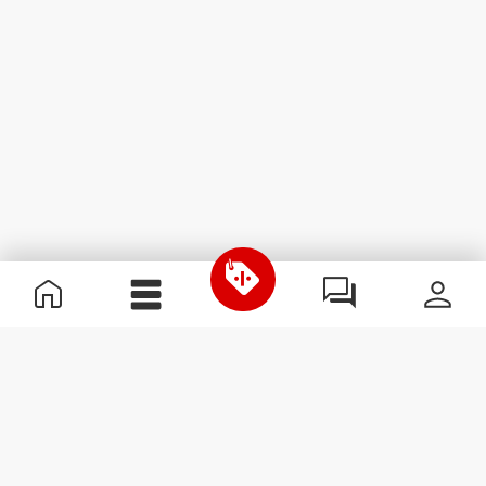
Informazioni Utili
Unisciti a noi
Diventa nostro Partner
Termini e condizioni
Assistenza clienti