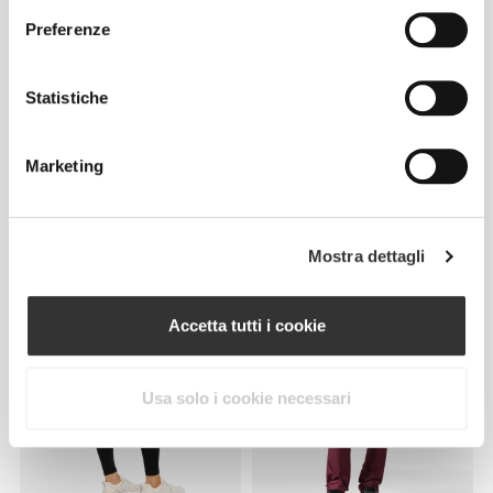
Preferenze
Statistiche
Marketing
CHF 29.52
CHF 49.20
40%
CHF 34.90
Leggings a vita regolare BFF
Athleisure Mid-Waist
Mostra dettagli
NRG
Leggings - Deep Green
NOVITÀ
Accetta tutti i cookie
Usa solo i cookie necessari