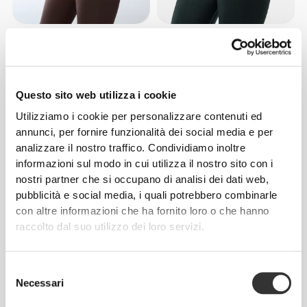
CHF 34.65
CHF 35.00
Leggings a Vita Media
Leggings a Vita Media
Athleisure Aero
Athleisure Aero
Questo sito web utilizza i cookie
NOVITÀ
Utilizziamo i cookie per personalizzare contenuti ed
annunci, per fornire funzionalità dei social media e per
analizzare il nostro traffico. Condividiamo inoltre
informazioni sul modo in cui utilizza il nostro sito con i
nostri partner che si occupano di analisi dei dati web,
pubblicità e social media, i quali potrebbero combinarle
con altre informazioni che ha fornito loro o che hanno
raccolto dal suo utilizzo dei loro servizi.
CHF 39.55
CHF 25.58
CHF 39.35
35%
Essence High-Waist Flared
Leggings a vita media Ivy
Pants
Selezione
Necessari
del
consenso
NOVITÀ