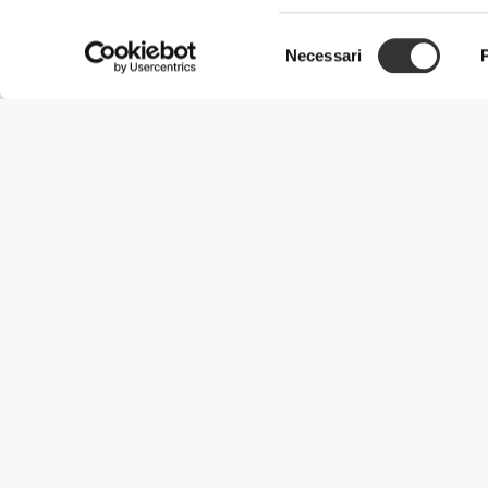
Selezione
Necessari
del
consenso
Informazioni Utili
Unisciti a noi
Diventa nostro Partner
Termini e condizioni
Assistenza clienti
Metodi di spedizione