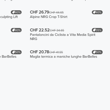
CHF 26.79
40%
40%
CHF 44.65
ulpting Lift
Alpine NRG Crop T-Shirt
CHF 22.52
40%
35%
CHF 34.65
Pantaloncini da Ciclista a Vita Media Spirit
NRG
CHF 20.78
50%
50%
CHF 41.55
 BarBelles
Maglia termica a maniche lunghe BarBelles