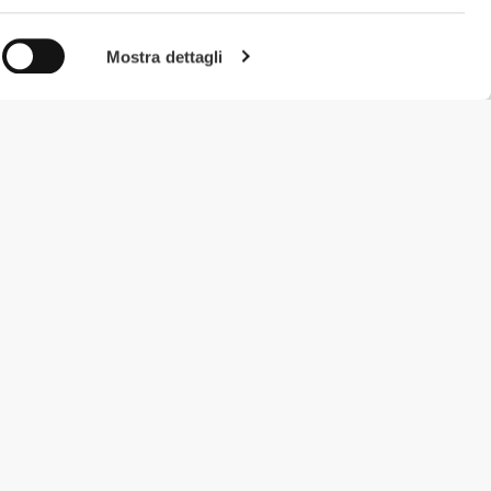
Mostra dettagli
#ExceedYourself
Metodi di Pagamento