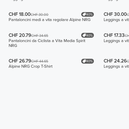
CHF 18.00
CHF 30.00
40%
CHF 30.00
C
Pantaloncini medi a vita regolare Alpine NRG
Leggings a v
CHF 20.79
CHF 17.33
40%
CHF 34.65
CH
Pantaloncini da Ciclista a Vita Media Spirit
Leggings a vi
NRG
CHF 26.79
CHF 24.26
40%
CHF 44.65
C
Alpine NRG Crop T-Shirt
Leggings a vi