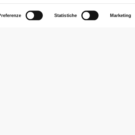
Preferenze
Statistiche
Marketing
Iscriviti alla Newsletter
Ricevi le novità e le promozioni nella tua e-mail.
Iscriviti