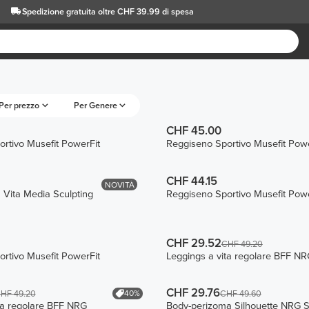
Spedizione gratuita oltre CHF 39.99 di spesa
Per prezzo
Per Genere
CHF 45.00
rtivo Musefit PowerFit
Reggiseno Sportivo Musefit Powe
CHF 44.15
NOVITÀ
a Vita Media Sculpting
Reggiseno Sportivo Musefit Powe
CHF 29.52
CHF 49.20
rtivo Musefit PowerFit
Leggings a vita regolare BFF N
CHF 29.76
40%
HF 49.20
CHF 49.60
ta regolare BFF NRG
Body-perizoma Silhouette NRG Sc