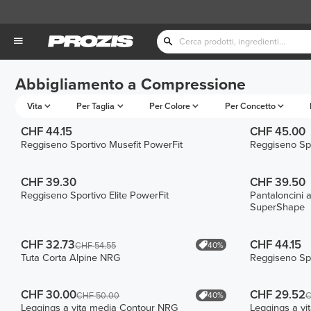
Abbigliamento a Compressione
Vita
Per Taglia
Per Colore
Per Concetto
CHF 44.15
CHF 45.00
Reggiseno Sportivo Musefit PowerFit
Reggiseno Spo
CHF 39.30
CHF 39.50
Reggiseno Sportivo Elite PowerFit
Pantaloncini 
SuperShape
CHF 32.73
CHF 44.15
40%
CHF 54.55
Tuta Corta Alpine NRG
Reggiseno Spo
CHF 30.00
CHF 29.52
40%
CHF 50.00
C
Leggings a vita media Contour NRG
Leggings a vi