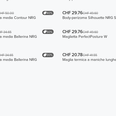
CHF 29.76
40%
HF 50.00
CHF 49.60
ita media Contour NRG
Body-perizoma Silhouette NRG Sc
CHF 29.76
50%
F 34.65
CHF 49.60
ta media Ballerina NRG
Maglietta PerfectPosture W
CHF 20.78
30%
HF 34.65
CHF 41.55
ta media Ballerina NRG
Maglia termica a maniche lunghe