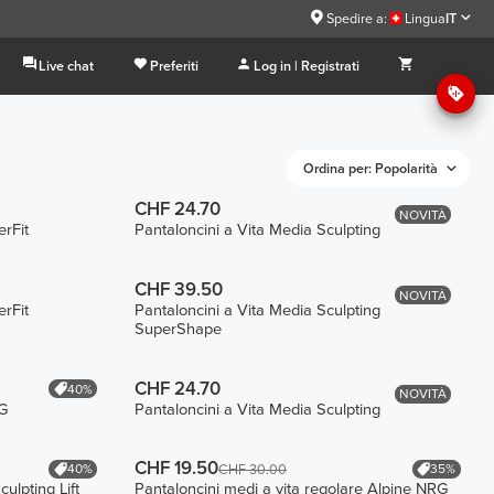
Spedire a:
Lingua
IT
Live chat
Preferiti
Log in | Registrati
Ordina per: Popolarità
CHF 24.70
NOVITÀ
rFit
Pantaloncini a Vita Media Sculpting
CHF 39.50
NOVITÀ
rFit
Pantaloncini a Vita Media Sculpting
SuperShape
CHF 24.70
40%
NOVITÀ
RG
Pantaloncini a Vita Media Sculpting
CHF 19.50
40%
35%
CHF 30.00
ulpting Lift
Pantaloncini medi a vita regolare Alpine NRG