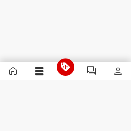
Informazioni Utili
Unisciti a noi
Diventa nostro Partner
Termini e condizioni
Assistenza clienti