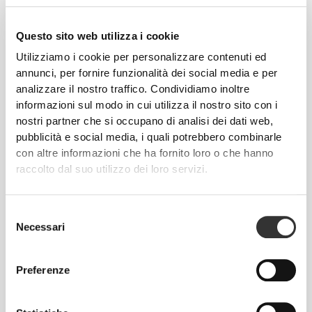
CHF 10.90
CHF 10.90
Calzini Comptech 2.0 Crew
Calzini Comptech 2.0 Crew
Questo sito web utilizza i cookie
Utilizziamo i cookie per personalizzare contenuti ed
annunci, per fornire funzionalità dei social media e per
analizzare il nostro traffico. Condividiamo inoltre
informazioni sul modo in cui utilizza il nostro sito con i
nostri partner che si occupano di analisi dei dati web,
pubblicità e social media, i quali potrebbero combinarle
con altre informazioni che ha fornito loro o che hanno
raccolto dal suo utilizzo dei loro servizi.
CHF 8.90
CHF 14.75
Calzini Comptech 2.0 Ankle
Calzini Comptech Cushioned
Selezione
Knee-High
Necessari
del
consenso
Preferenze