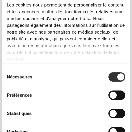
Les cookies nous permettent de personnaliser le contenu
et les annonces, d'offrir des fonctionnalités relatives aux
médias sociaux et d'analyser notre trafic. Nous
partageons également des informations sur l'utilisation de
notre site avec nos partenaires de médias sociaux, de
publicité et d'analyse, qui peuvent combiner celles-ci
CHF 70.00
avec d'autres informations que vous leur avez fournies
ou qu'ils ont collectées lors de votre utilisation de leurs
Veste pour Homme
Athleisure P
services.
Sélection
Nécessaires
du
consentement
Préférences
Statistiques
Marketing