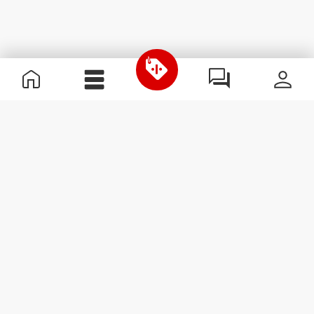
Informations utiles
Rejoignez notre équipe
Devient Partenaire
Termes & Conditions
Service Clients
S'abonner à la Newsletter
Reçois des actualités et des
promotions dans ta boîte
mail.
S'abonner
#ExceedYourself