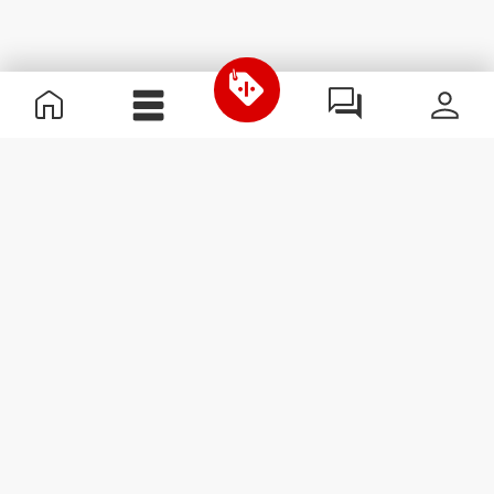
Informations utiles
Rejoignez notre équipe
Devient Partenaire
Termes & Conditions
Service Clients
S'abonner à la Newsletter
Reçois des actualités et des
promotions dans ta boîte
mail.
S'abonner
#ExceedYourself