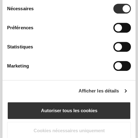
Sélection
Sweat pour Homme
Sweat pour Homme
Nécessaires
du
Athleisure P
Athleisure P
consentement
Préférences
Statistiques
Marketing
CHF 58.85
CHF 49.50
Afficher les détails
Sweat Demi-Zippé pour
Sweat à Capuche pour
Homme Athleisure P
Homme Athleisure P
Autoriser tous les cookies
Cookies nécessaires uniquement