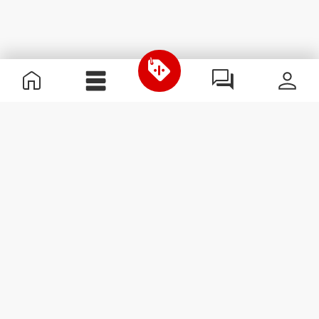
Informations utiles
Rejoignez notre équipe
Devient Partenaire
Termes & Conditions
Service Clients
S'abonner à la Newsletter
Reçois des actualités et des
promotions dans ta boîte
mail.
S'abonner
#ExceedYourself