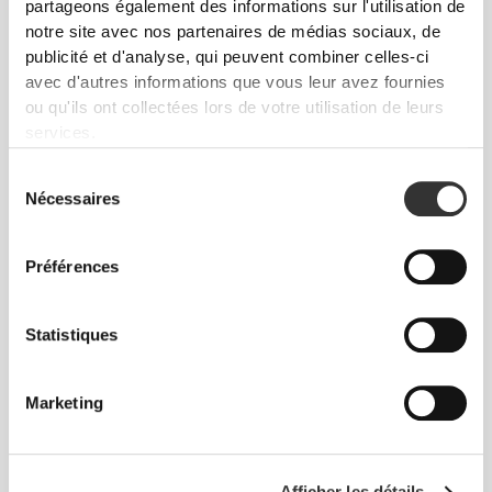
partageons également des informations sur l'utilisation de
notre site avec nos partenaires de médias sociaux, de
publicité et d'analyse, qui peuvent combiner celles-ci
avec d'autres informations que vous leur avez fournies
ou qu'ils ont collectées lors de votre utilisation de leurs
services.
CHF 10.90
CHF 12.95
Sélection
Chaussettes Comptech 2.0
Chaussettes EY Running
Nécessaires
du
Crew
Crew
consentement
NOUVEAUTÉ
NOUVEAUTÉ
Préférences
Statistiques
Marketing
CHF 12.95
CHF 12.95
Afficher les détails