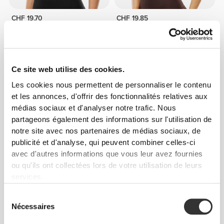
CHF 19.70
CHF 19.85
Brassière de Sport Dos
Brassière de Sport Dos
Croisé MuseFit
Croisé MuseFit
Ce site web utilise des cookies.
Les cookies nous permettent de personnaliser le contenu
et les annonces, d'offrir des fonctionnalités relatives aux
médias sociaux et d'analyser notre trafic. Nous
partageons également des informations sur l'utilisation de
notre site avec nos partenaires de médias sociaux, de
publicité et d'analyse, qui peuvent combiner celles-ci
avec d'autres informations que vous leur avez fournies
ou qu'ils ont collectées lors de votre utilisation de leurs
CHF 19.70
CHF 19.85
services.
Brassière de Sport Dos
Brassière de Sport Dos
Croisé MuseFit
Croisé MuseFit
Sélection
Nécessaires
du
consentement