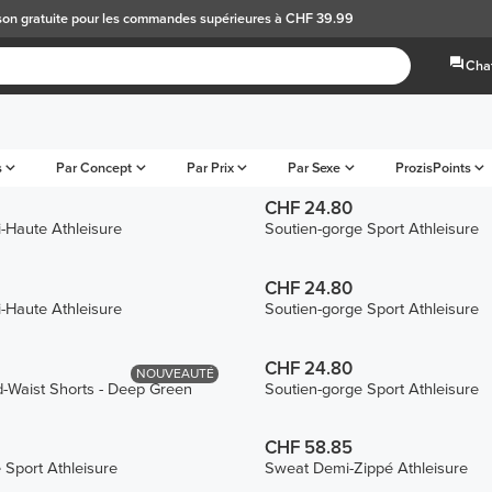
son gratuite
pour les commandes supérieures à CHF 39.99
Chat
s
Par Concept
Par Prix
Par Sexe
ProzisPoints
CHF 24.80
i-Haute Athleisure
Soutien-gorge Sport Athleisure
CHF 24.80
i-Haute Athleisure
Soutien-gorge Sport Athleisure
CHF 24.80
NOUVEAUTÉ
d-Waist Shorts - Deep Green
Soutien-gorge Sport Athleisure
CHF 58.85
 Sport Athleisure
Sweat Demi-Zippé Athleisure