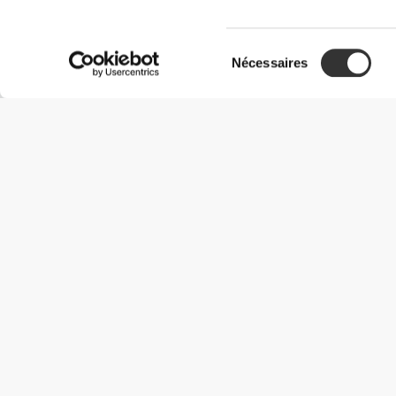
Sélection
Nécessaires
du
consentement
Informations utiles
Rejoignez notre équipe
Devient Partenaire
Termes & Conditions
Service Clients