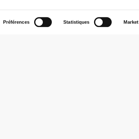
Préférences
Statistiques
Market
S'abonner à la Newsletter
Reçois des actualités et des promotions dans ta boîte mail.
S'abonner