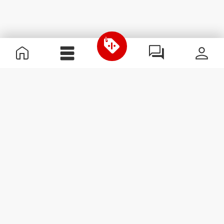
Informations utiles
Rejoignez notre équipe
Devient Partenaire
Termes & Conditions
Service Clients
S'abonner à la Newsletter
Reçois des actualités et des
promotions dans ta boîte
mail.
S'abonner
#ExceedYourself