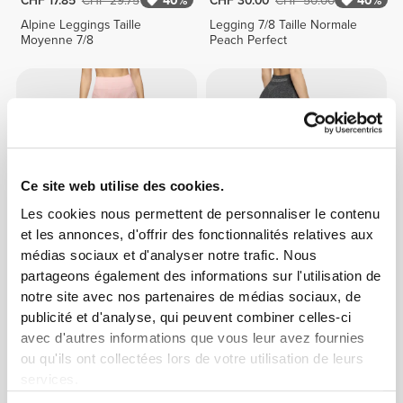
CHF 17.85
CHF 29.75
40%
CHF 30.00
CHF 50.00
40%
Alpine Leggings Taille
Legging 7/8 Taille Normale
Moyenne 7/8
Peach Perfect
Ce site web utilise des cookies.
Les cookies nous permettent de personnaliser le contenu
et les annonces, d'offrir des fonctionnalités relatives aux
médias sociaux et d'analyser notre trafic. Nous
CHF 17.33
CHF 34.65
50%
CHF 29.76
CHF 49.60
40%
partageons également des informations sur l'utilisation de
AirFlow Leggings Taille
Legging 7/8 Taille Normale
notre site avec nos partenaires de médias sociaux, de
Moyenne 7/8
Peach Perfect
publicité et d'analyse, qui peuvent combiner celles-ci
avec d'autres informations que vous leur avez fournies
ou qu'ils ont collectées lors de votre utilisation de leurs
services.