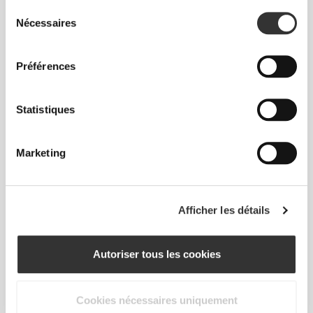
Sélection
Nécessaires
du
consentement
Préférences
CHF 29.76
CHF 49.60
40%
CHF 23.82
CHF 39.70
40%
Statistiques
Legging 7/8 Taille Normale
Legging 7/8 Taille Normale
Peach Perfect
Alpine
Marketing
Afficher les détails
Autoriser tous les cookies
Cookies nécessaires uniquement
CHF 23.82
CHF 39.70
40%
CHF 17.33
CHF 34.65
50%