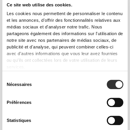
Soutien-gorge SoulSkin
Soutien-gorge SoulSkin
Ce site web utilise des cookies.
Les cookies nous permettent de personnaliser le contenu
et les annonces, d'offrir des fonctionnalités relatives aux
médias sociaux et d'analyser notre trafic. Nous
partageons également des informations sur l'utilisation de
notre site avec nos partenaires de médias sociaux, de
publicité et d'analyse, qui peuvent combiner celles-ci
avec d'autres informations que vous leur avez fournies
ou qu'ils ont collectées lors de votre utilisation de leurs
services.
CHF 24.90
CHF 21.00
CHF 30.00
30%
Sélection
Soutien-gorge SoulSkin
Soutien-Gorge Triangle Daily
Nécessaires
du
consentement
Préférences
Statistiques