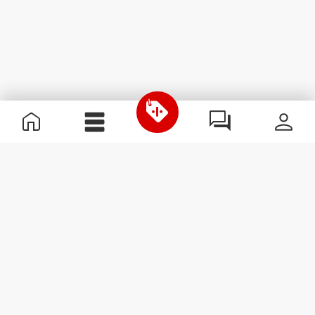
Informations utiles
Rejoignez notre équipe
Devient Partenaire
Termes & Conditions
Service Clients
S'abonner à la Newsletter
Reçois des actualités et des
promotions dans ta boîte
mail.