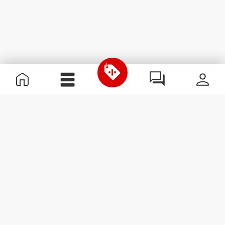
Informations utiles
Rejoignez notre équipe
Devient Partenaire
Termes & Conditions
Service Clients
S'abonner à la Newsletter
Reçois des actualités et des
promotions dans ta boîte
mail.