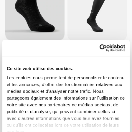
CHF 8.00
CHF 14.80
Chaussettes Barefoot
Chaussettes Barefoot
Weightlifting Low-Cut
Weightlifting Knee-High
Ce site web utilise des cookies.
Les cookies nous permettent de personnaliser le contenu
et les annonces, d'offrir des fonctionnalités relatives aux
médias sociaux et d'analyser notre trafic. Nous
partageons également des informations sur l'utilisation de
notre site avec nos partenaires de médias sociaux, de
publicité et d'analyse, qui peuvent combiner celles-ci
avec d'autres informations que vous leur avez fournies
ou qu'ils ont collectées lors de votre utilisation de leurs
services.