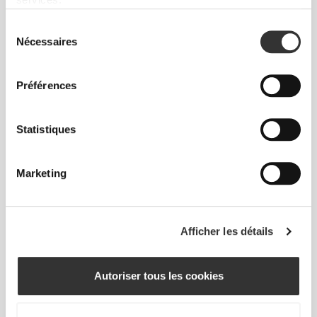
CHF 18.90
CHF 7.85
Chaussettes Crew GymPro -
Chaussettes GymPro Crew
Sélection
Lot de 3
Nécessaires
du
consentement
Préférences
Statistiques
Marketing
CHF 12.85
CHF 11.95
Chaussettes Comptech 2.0
Chaussettes Barefoot
Afficher les détails
Over The Calf
Weightlifting Crew
Autoriser tous les cookies