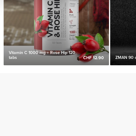
Vitamin C 1000 mg + Rose Hip 120
tabs
ZMAN 90 
CHF 12.90