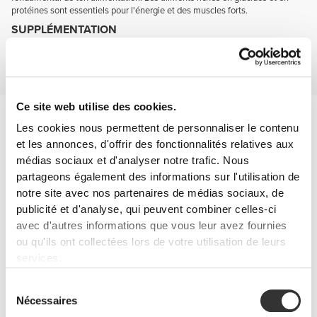
protéines sont essentiels pour l'énergie et des muscles forts.
SUPPLÉMENTATION
Complète ton alimentation avec des suppléments qui t'aident à développer
la force et la masse musculaire, maintiens-toi mentalement alerte et
protège tes articulations.
Ce site web utilise des cookies.
Prévention des blessures
Tu seras plus agile et résistant si tes articulations sont en bonne
Les cookies nous permettent de personnaliser le contenu
santé et bien protégées.
et les annonces, d'offrir des fonctionnalités relatives aux
Garde ces deux noms à l'esprit : glucosamine et chondroïtine.
médias sociaux et d'analyser notre trafic. Nous
partageons également des informations sur l'utilisation de
notre site avec nos partenaires de médias sociaux, de
publicité et d'analyse, qui peuvent combiner celles-ci
avec d'autres informations que vous leur avez fournies
ou qu'ils ont collectées lors de votre utilisation de leurs
services.
Sélection
Nécessaires
du