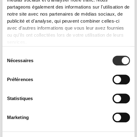
médias sociaux et d'analyser notre trafic. Nous
partageons également des informations sur l'utilisation de
notre site avec nos partenaires de médias sociaux, de
publicité et d'analyse, qui peuvent combiner celles-ci
avec d'autres informations que vous leur avez fournies
ou qu'ils ont collectées lors de votre utilisation de leurs
services.
Sélection
PRO•CGT 400 g
CHF 12.90
Nécessaires
du
consentement
Prévention des blessures
Assure-toi que ta récupération musculaire est optimisée, que tes
Préférences
articulations sont lubrifiées et que ton corps est protégé contre
l'inflammation avec ces produits.
Statistiques
Marketing