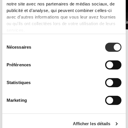
notre site avec nos partenaires de médias sociaux, de
publicité et d'analyse, qui peuvent combiner celles-ci
avec d'autres informations que vous leur avez fournies
PRO•CGT 400 g
Bêta-Alani
CHF 12.90
ou qu'ils ont collectées lors de votre utilisation de leurs
services.
Améliorer l'endurance
Sélection
Les suppléments de whey protéine et d'acides aminés sont la clé
Nécessaires
du
pour lutter contre les symptômes de fatigue.
consentement
Préférences
Statistiques
Marketing
Afficher les détails