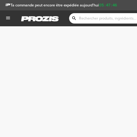
Ta commande peut encore être expédiée aujourd'hui
05
:
47
:
46