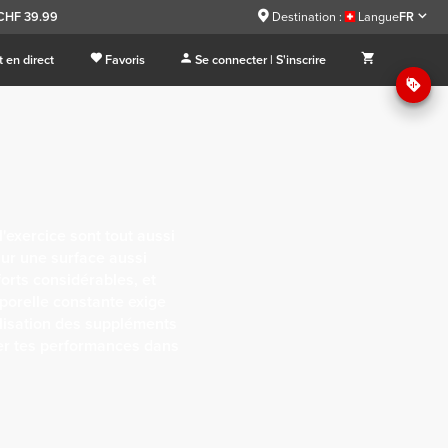
 CHF 39.99
Destination :
Langue
FR
 en direct
Favoris
Se connecter | S'inscrire
 l'exercice sont tout aussi
sur une surface aussi
forts considérables, et
porelle constante exige
ilisation des suppléments
rer tes performances dans