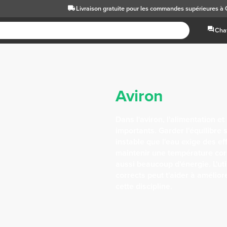
Livraison gratuite
pour les commandes supérieures à
Chat
Aviron
Dans l'aviron, l'alimentation et
importants. Garder l'équilibre 
instable que l'eau exige des ef
maintenir une température cor
aussi beaucoup d'énergie. L'ut
corrects peut t'aider à amélio
cette discipline.