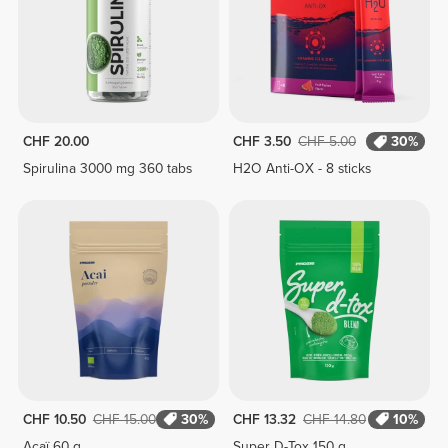
CHF 20.00
CHF 3.50
CHF 5.00
30%
Spirulina 3000 mg 360 tabs
H2O Anti-OX - 8 sticks
CHF 10.50
CHF 15.00
30%
CHF 13.32
CHF 14.80
10%
Açaï 60 g
Super D-Tox 150 g