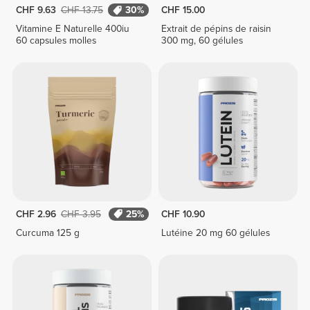
CHF 9.63
CHF 13.75
30%
CHF 15.00
Vitamine E Naturelle 400iu
Extrait de pépins de raisin
60 capsules molles
300 mg, 60 gélules
CHF 2.96
CHF 3.95
25%
CHF 10.90
Curcuma 125 g
Lutéine 20 mg 60 gélules