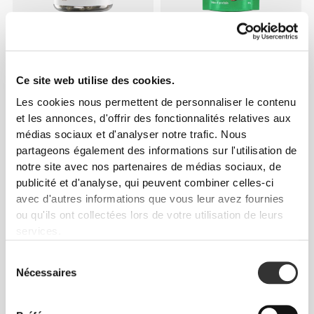
CHF 8.94
CHF 14.90
40%
CHF 4.43
CHF 5.90
25%
ABG10+® Ail Noir Vieilli 250
Baies de goji 200 g
mg 30 gélules végétariennes
Ce site web utilise des cookies.
Les cookies nous permettent de personnaliser le contenu
et les annonces, d'offrir des fonctionnalités relatives aux
médias sociaux et d'analyser notre trafic. Nous
partageons également des informations sur l'utilisation de
notre site avec nos partenaires de médias sociaux, de
publicité et d'analyse, qui peuvent combiner celles-ci
avec d'autres informations que vous leur avez fournies
ou qu'ils ont collectées lors de votre utilisation de leurs
services.
CHF 9.95
CHF 10.90
Sélection
Vinaigre de Cidre 60 gélules
Extrait d'Artichaut 1350 mg
Nécessaires
du
végétaliennes
90 gélules
consentement