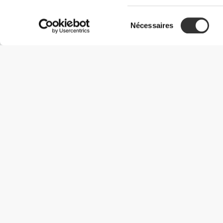
Sélection
Nécessaires
du
consentement
Informations utiles
Rejoignez notre équipe
Devient Partenaire
Termes & Conditions
Service Clients
Options de livraison