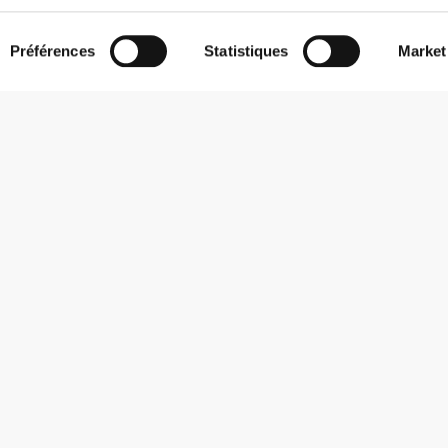
Préférences
Statistiques
Market
S'abonner à la Newsletter
Reçois des actualités et des promotions dans ta boîte mail.
S'abonner