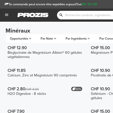
Ta commande peut encore être expédiée aujourd'hui
09
:
53
:
09
Minéraux
Opportunités
Par Note
Par Ingrédients
Par Conc
CHF 12.90
CHF 15.00
Bisglycinate de Magnésium Albion® 60 gélules
Magnésium Pr
végétaliennes
CHF 11.85
CHF 10.90
Calcium, Zinc et Magnésium 90 comprimés
Picolinate de
CHF 2.80
CHF 10.90
30%
CHF 4.00
H2O Digestive - 8 sticks
Sélénium - C
gélules
CHF 7.90
CHF 15.00