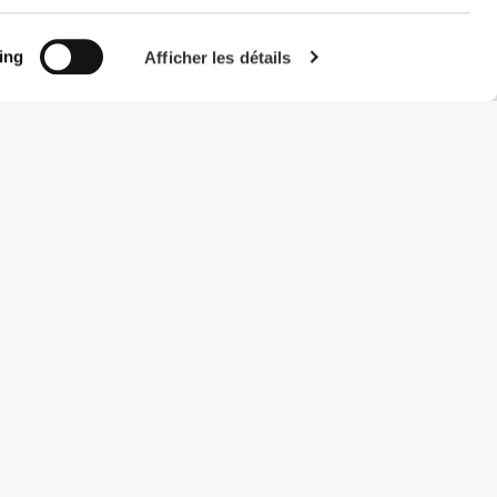
ing
Afficher les détails
#ExceedYourself
Modes de paiement