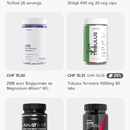
TesToid 26 servings
Shilajit 400 mg 30 veg caps
CHF 15.00
CHF 10.31
CHF 13.75
25%
ZMB avec Bisglycinate de
Tribulus Terrestris 1000mg 90
Magnésium Albion® 60
tabs
gélules végétales