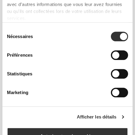
avec d'autres informations que vous leur avez fournies
ou qu'ils ont collectées lors de votre utilisation de leurs
services.
Sélection
Nécessaires
du
consentement
Préférences
CHF 10.90
CHF 15.90
Statistiques
Fenugreek 1000 mg 60 caps
Extrait d'Écorce de Pin 60
gélules
Marketing
NOUVEAUTÉ
Afficher les détails