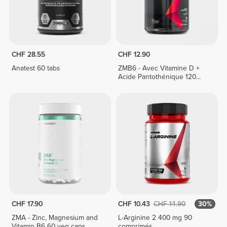
CHF 28.55
CHF 12.90
Anatest 60 tabs
ZMB6 - Avec Vitamine D +
Acide Pantothénique 120
gélules
CHF 17.90
CHF 10.43
CHF 14.90
30%
ZMA - Zinc, Magnesium and
L-Arginine 2 400 mg 90
Vitamin B6 60 veg caps
comprimés