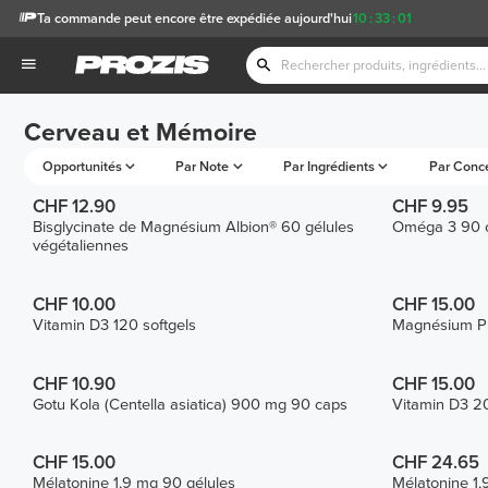
Ta commande peut encore être expédiée aujourd'hui
10
:
33
:
01
Cerveau et Mémoire
Opportunités
Par Note
Par Ingrédients
Par Conc
CHF 12.90
CHF 9.95
Bisglycinate de Magnésium Albion® 60 gélules
Oméga 3 90 c
végétaliennes
CHF 10.00
CHF 15.00
Vitamin D3 120 softgels
Magnésium Pr
CHF 10.90
CHF 15.00
Gotu Kola (Centella asiatica) 900 mg 90 caps
Vitamin D3 20
CHF 15.00
CHF 24.65
Mélatonine 1,9 mg 90 gélules
Mélatonine 1,