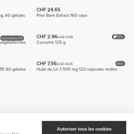
CHF 24.65
mg, 60 gélules
Pine Bark Extract 160 caps
CHF 2.96
25%
CHF 3.95
NOUVEAUTÉ
végétaliennes
Curcuma 125 g
CHF 7.56
45%
CHF 13.75
B5 60 gélules
Huile de Lin 1 000 mg 120 capsules molles
Autoriser tous les cookies