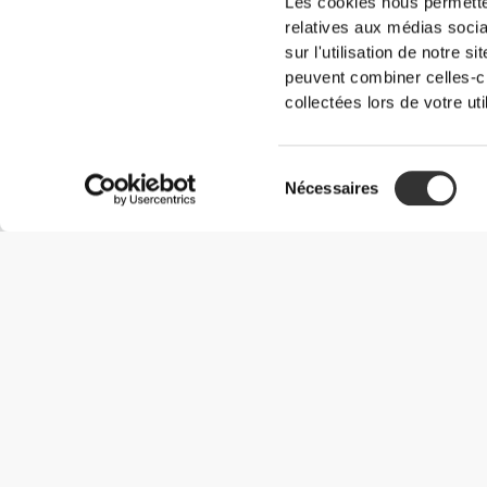
Les cookies nous permetten
relatives aux médias socia
sur l'utilisation de notre 
peuvent combiner celles-ci
collectées lors de votre uti
Sélection
Nécessaires
du
consentement
Informations utiles
Rejoignez notre équipe
Devient Partenaire
Termes & Conditions
Service Clients