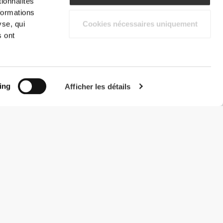
ionnalités
formations
yse, qui
Cookies nécessaires uniquement
s ont
ing
Afficher les détails