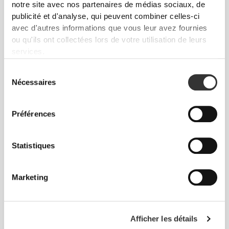
notre site avec nos partenaires de médias sociaux, de
publicité et d'analyse, qui peuvent combiner celles-ci
avec d'autres informations que vous leur avez fournies
ou qu'ils ont collectées lors de votre utilisation de leurs
services.
CHF 20.00
CHF 19.95
Sélection
Acide Alpha-Lipoïque 280 mg
Astaxanthine 30 capsules
Nécessaires
du
60 gélules
molles
consentement
Préférences
Statistiques
Marketing
CHF 10.00
CHF 22.65
Afficher les détails