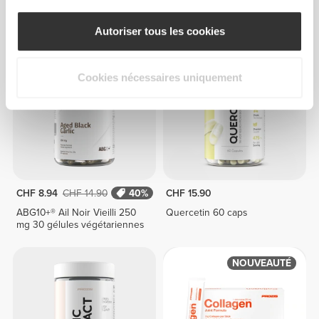
Collagène Cheveux, Peau et
Resveratrol 150mg 60 caps
Ongles 90 comprimés
Autoriser tous les cookies
Cookies nécessaires uniquement
CHF 8.94
CHF 14.90
40%
CHF 15.90
ABG10+® Ail Noir Vieilli 250
Quercetin 60 caps
mg 30 gélules végétariennes
NOUVEAUTÉ