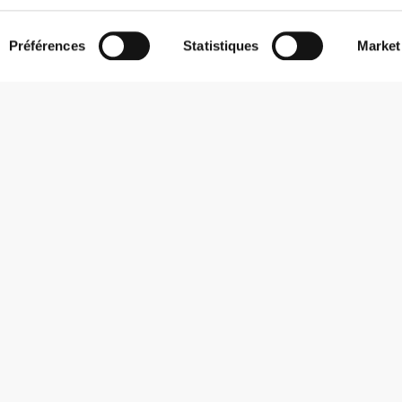
Préférences
Statistiques
Market
S'abonner à la Newsletter
Reçois des actualités et des promotions dans ta boîte mail.
S'abonner