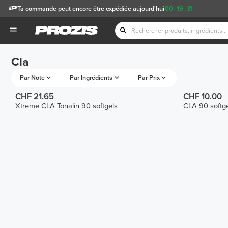
Ta commande peut encore être expédiée aujourd'hui
00
:
19
:
31
Cla
Par Note
Par Ingrédients
Par Prix
CHF 21.65
CHF 10.00
Xtreme CLA Tonalin 90 softgels
CLA 90 softge