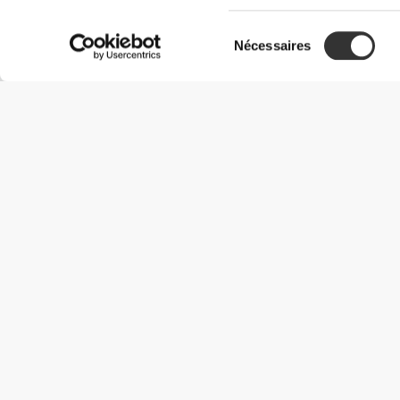
Sélection
Nécessaires
du
consentement
Informations utiles
Rejoignez notre équipe
Devient Partenaire
Termes & Conditions
Service Clients
Options de livraison