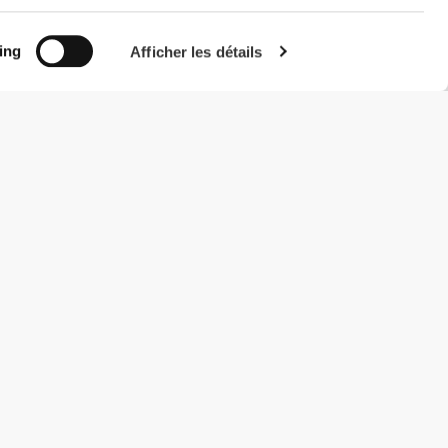
ing
Afficher les détails
#ExceedYourself
Modes de paiement