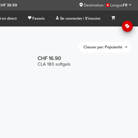
CHF 39.99
Destination :
Langue
FR
 en direct
Favoris
Se connecter | S'inscrire
Classer par: Popularité
CHF 16.90
CLA 180 softgels