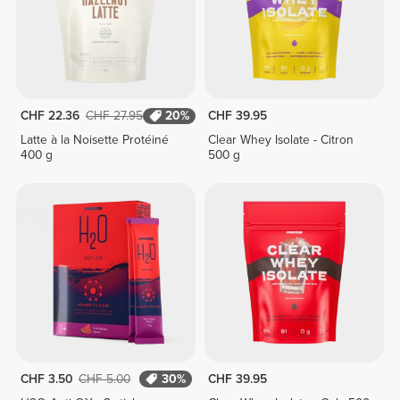
CHF 22.36
CHF 27.95
20%
CHF 39.95
Latte à la Noisette Protéiné
Clear Whey Isolate - Citron
400 g
500 g
CHF 3.50
CHF 5.00
30%
CHF 39.95