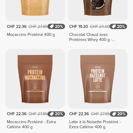
CHF 22.36
CHF 27.95
20%
CHF 19.20
CHF 24.00
20%
Mocaccino Protéiné 400 g
Chocolat Chaud avec
Protéines Whey 400 g -
Classique
CHF 22.36
CHF 27.95
20%
CHF 22.36
CHF 27.95
20%
Mocaccino Protéiné - Extra
Latte à la Noisette Protéiné -
Caféine 400 g
Extra Caféine 400 g