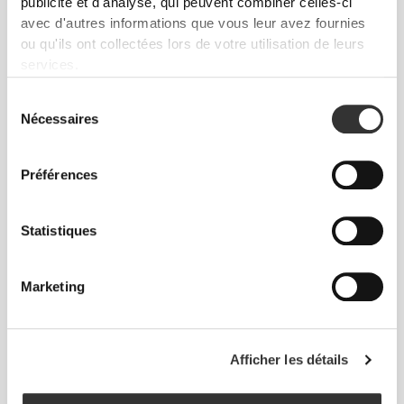
publicité et d'analyse, qui peuvent combiner celles-ci
avec d'autres informations que vous leur avez fournies
ou qu'ils ont collectées lors de votre utilisation de leurs
services.
Sélection
CHF 4.46
CHF 4.95
10%
CHF 23.76
CHF 27.95
15%
Nécessaires
du
H2O Energy - 8 sticks
Latte au Caramel Protéiné -
consentement
Extra Caféine 400 g
Préférences
Statistiques
Marketing
Afficher les détails
CHF 2.80
CHF 4.00
30%
CHF 39.95
H2O Immune - 8 sticks
Clear Whey Isolate - Mojito