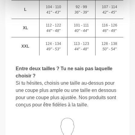
104 - 110
92 - 99
107 - 114
L
41" - 43"
36" - 39"
42" - 45"
112 - 122
101 - 111
116 - 126
XL
44" - 48"
40" - 44"
46" - 49"
124 - 134
113 - 123
128 - 138
XXL
49" - 53"
44" - 48"
50" - 54"
Entre deux tailles ? Tu ne sais pas laquelle
choisir ?
Si tu hésites, choisis une taille au-dessus pour
une coupe plus ample ou une taille en dessous
pour une coupe plus ajustée. Nos produits sont
conçus pour être fidèles à la taille.