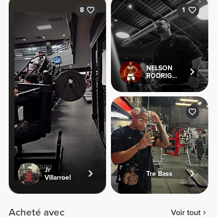
8
1
NELSON
RODRIGUES
Jr
Tre Bass
Villarroel
Acheté avec
Voir tout