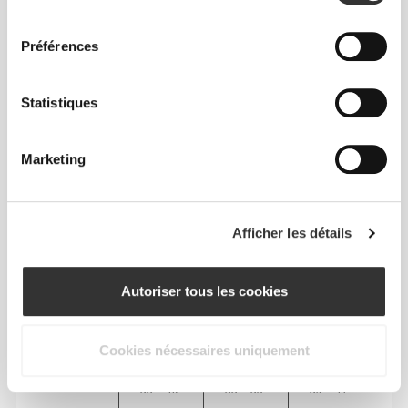
consentement
Préférences
Liberté totale de mouvement. Une coupe
Statistiques
confortable et décontractée pour un look casual.
Marketing
TAILLE RECOMMANDÉE EN FONCTION DE
TES MENSURATIONS
Afficher les détails
POITRINE
TAILLE
HANCHES
TAILLE
(cm)/(in)
(cm)/(in)
(cm)/(in)
Autoriser tous les cookies
88 - 94
74 - 81
89 - 96
S
35" - 37"
29" - 32"
35" - 38"
Cookies nécessaires uniquement
96 - 102
83 - 90
98 - 105
M
38" - 40"
33" - 35"
39" - 41"