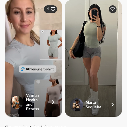
1
Valintin
Health
Marta
and
Sequeira
Fitness