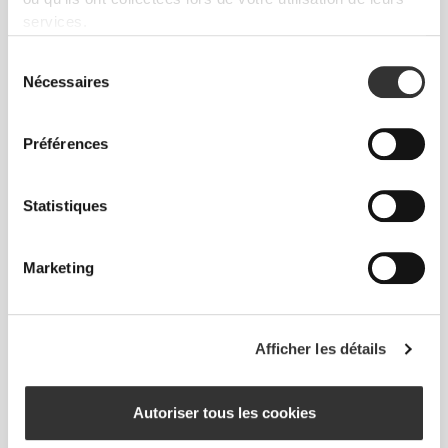
7/16
services.
82 - 90
64 - 72
90 - 98
Sélection
S
32"
- 35"
5/16
25"
- 28"
35"
- 38"
1/4
3/8
7/16
5/8
Nécessaires
7/16
du
consentement
90 - 98
72 - 80
98 - 106
M
Préférences
35"
- 38"
28"
- 31"
38"
- 41"
7/16
5/8
3/8
1/2
5/8
3/4
98 - 108
80 - 88
106 - 116
L
38"
- 41"
31"
- 34"
41"
- 45"
5/8
3/4
1/2
5/8
3/4
3/4
Statistiques
108 - 118
88 - 96
116 - 126
XL
41"
- 45"
34"
- 37"
45"
- 49"
3/4
3/4
5/8
3/4
3/4
5/8
Marketing
Entre deux tailles ? Tu ne sais pas laquelle
Afficher les détails
choisir ?
Si tu hésites, choisis une taille au-dessus pour
une coupe plus ample ou une taille en dessous
Autoriser tous les cookies
pour une coupe plus ajustée. Nos produits sont