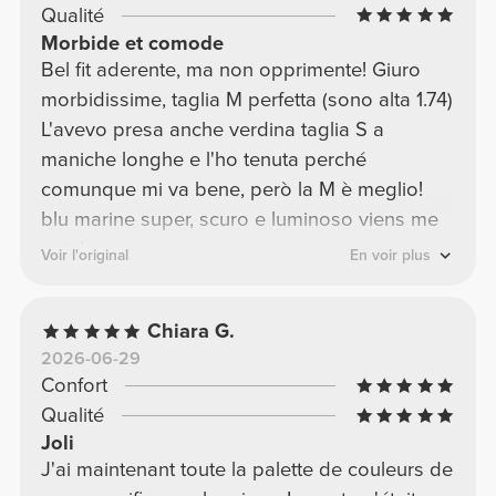
Qualité
Morbide et comode
Bel fit aderente, ma non opprimente! Giuro
morbidissime, taglia M perfetta (sono alta 1.74)
L'avevo presa anche verdina taglia S a
maniche longhe e l'ho tenuta perché
comunque mi va bene, però la M è meglio!
blu marine super, scuro e luminoso viens me
voir !
Voir l'original
En voir plus
Chiara G.
2026-06-29
Confort
Qualité
Joli
J'ai maintenant toute la palette de couleurs de