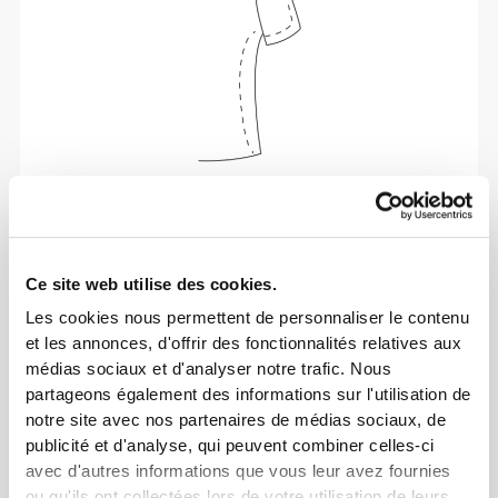
Liberté totale de mouvement. Une coupe
confortable et décontractée pour un look casual.
Ce site web utilise des cookies.
TAILLE RECOMMANDÉE EN FONCTION DE
Les cookies nous permettent de personnaliser le contenu
TES MENSURATIONS
et les annonces, d'offrir des fonctionnalités relatives aux
médias sociaux et d'analyser notre trafic. Nous
partageons également des informations sur l'utilisation de
POITRINE
TAILLE
HANCHES
TAILLE
(cm)/(in)
(cm)/(in)
(cm)/(in)
notre site avec nos partenaires de médias sociaux, de
publicité et d'analyse, qui peuvent combiner celles-ci
82 - 90
avec d'autres informations que vous leur avez fournies
74 - 82
56 - 64
XS
32"
- 35"
5/16
29"
- 32"
22"
- 25"
1/8
5/16
1/8
1/4
ou qu'ils ont collectées lors de votre utilisation de leurs