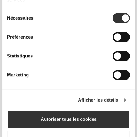
Sélection
Sens ton corps à chaque mouvement. Cette
Nécessaires
du
coupe ajustée souligne ta silhouette.
consentement
Préférences
Statistiques
Marketing
Afficher les détails
Autoriser tous les cookies
Liberté de mouvement et confort au quotidien,
telle est la devise.