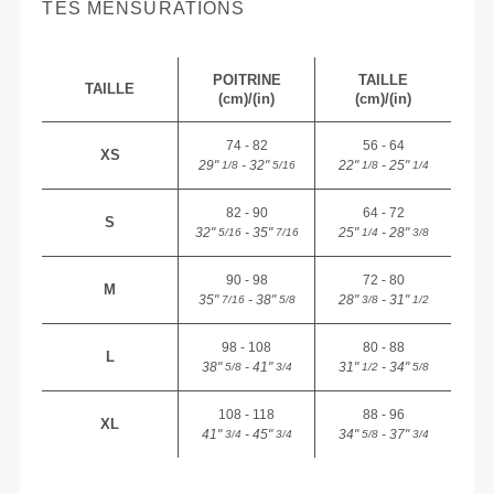
TES MENSURATIONS
POITRINE
TAILLE
TAILLE
(cm)/(in)
(cm)/(in)
74 - 82
56 - 64
XS
29"
- 32"
22"
- 25"
1/8
5/16
1/8
1/4
82 - 90
64 - 72
S
32"
- 35"
25"
- 28"
5/16
7/16
1/4
3/8
90 - 98
72 - 80
M
35"
- 38"
28"
- 31"
7/16
5/8
3/8
1/2
98 - 108
80 - 88
L
38"
- 41"
31"
- 34"
5/8
3/4
1/2
5/8
108 - 118
88 - 96
XL
41"
- 45"
34"
- 37"
3/4
3/4
5/8
3/4