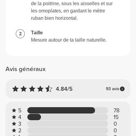
de la poitrine, sous les aisselles et sur
les omoplates, en gardant le mètre
ruban bien horizontal.
Taille
Mesure autour de ta taille naturelle.
Avis généraux
4.84/5
93 avis
5
78
4
15
3
0
2
0