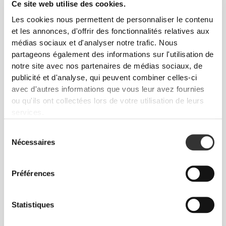
Ce site web utilise des cookies.
Liberté de mouvement et confort au quotidien,
telle est la devise.
Les cookies nous permettent de personnaliser le contenu
et les annonces, d'offrir des fonctionnalités relatives aux
médias sociaux et d'analyser notre trafic. Nous
partageons également des informations sur l'utilisation de
Ample
notre site avec nos partenaires de médias sociaux, de
publicité et d'analyse, qui peuvent combiner celles-ci
avec d'autres informations que vous leur avez fournies
ou qu'ils ont collectées lors de votre utilisation de leurs
services.
Sélection
Nécessaires
du
consentement
Préférences
Liberté totale de mouvement. Une coupe
Statistiques
confortable et décontractée pour un look casual.