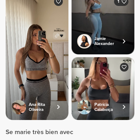
1
Jamie
Alexander
Ana Rita
Patrícia
Oliveira
Calaboiça
Se marie très bien avec