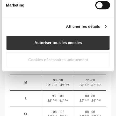
Marketing
TAILLE RECOMMANDÉE EN FONCTION DE
TES MENSURATIONS
Afficher les détails
POITRINE
TAILLE
TAILLE
(cm)/(in)
(cm)/(in)
Autoriser tous les cookies
74 - 82
56 - 64
XS
29"
- 32"
22"
- 25"
1/8
5/16
1/8
1/4
Cookies nécessaires uniquement
82 - 90
64 - 72
S
32"
- 35"
25"
- 28"
5/16
7/16
1/4
3/8
90 - 98
72 - 80
M
35"
- 38"
28"
- 31"
7/16
5/8
3/8
1/2
98 - 108
80 - 88
L
38"
- 41"
31"
- 34"
5/8
3/4
1/2
5/8
108 - 118
88 - 96
XL