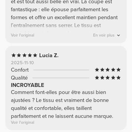
et est tout aussi belle en vrai. La coupe est
fantastique : elle épouse parfaitement les
formes et offre un excellent maintien pendant
l’entraînement sans serrer. Le tissu est
agréablement doux sur la peau et très
Voir l'original
En voir plus
confortable, même lors d’efforts prolongés. En
résumé, une brassière de sport confortable et
Lucia Z.
de grande qualité – je la recommande
2025-11-10
vivement ! ⭐⭐⭐⭐⭐
Confort
Qualité
INCROYABLE
Comment font-elles pour être aussi bien
ajustées ? Le tissu est vraiment de bonne
qualité et confortable, elles taillent
parfaitement et ne laissent aucune marque.
Voir l'original