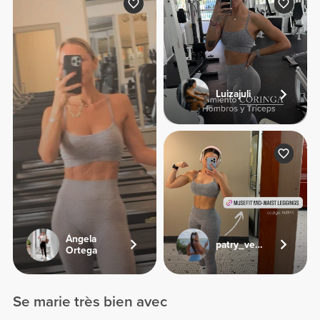
Luizajuli
Ángela
patry_veliz
Ortega
Se marie très bien avec