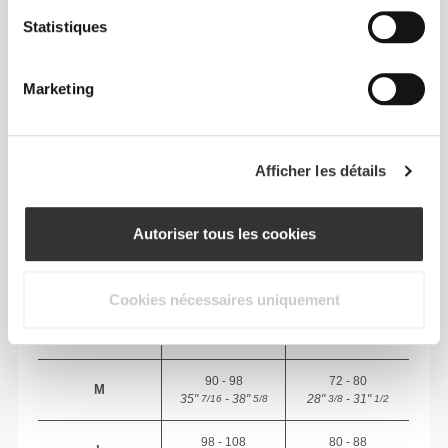
Liberté totale de mouvement. Une coupe
Statistiques
confortable et décontractée pour un look casual.
Marketing
TAILLE RECOMMANDÉE EN FONCTION DE
TES MENSURATIONS
Afficher les détails
POITRINE
TAILLE
TAILLE
(cm)/(in)
(cm)/(in)
Autoriser tous les cookies
74 - 82
56 - 64
XS
29"
- 32"
22"
- 25"
1/8
5/16
1/8
1/4
Cookies nécessaires uniquement
82 - 90
64 - 72
S
32"
- 35"
25"
- 28"
5/16
7/16
1/4
3/8
90 - 98
72 - 80
M
35"
- 38"
28"
- 31"
7/16
5/8
3/8
1/2
98 - 108
80 - 88