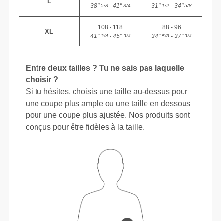
L
38"
- 41"
31"
- 34"
5/8
3/4
1/2
5/8
108 - 118
88 - 96
XL
41"
- 45"
34"
- 37"
3/4
3/4
5/8
3/4
Entre deux tailles ? Tu ne sais pas laquelle
choisir ?
Si tu hésites, choisis une taille au-dessus pour
une coupe plus ample ou une taille en dessous
pour une coupe plus ajustée. Nos produits sont
conçus pour être fidèles à la taille.