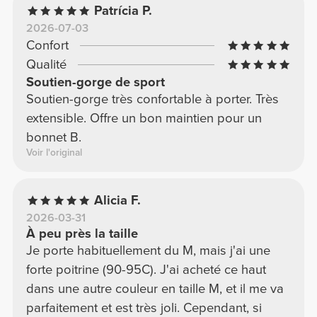
Patrícia P.
la rachèterais sans hésiter.
2026-07-03
Confort
Qualité
Soutien-gorge de sport
Soutien-gorge très confortable à porter. Très
extensible. Offre un bon maintien pour un
bonnet B.
Voir l'original
Alicia F.
2026-03-31
À peu près la taille
Je porte habituellement du M, mais j'ai une
forte poitrine (90-95C). J'ai acheté ce haut
dans une autre couleur en taille M, et il me va
parfaitement et est très joli. Cependant, si