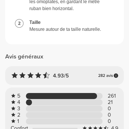
les omoplates, en gardant le mètre
ruban bien horizontal.
Taille
Mesure autour de ta taille naturelle.
Avis généraux
4.93/5
282 avis
5
261
4
21
3
0
2
0
1
0
Confort
4.9