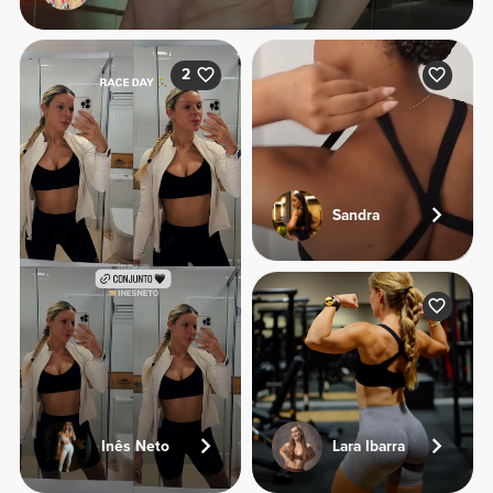
2
Sandra
Inês Neto
Lara Ibarra