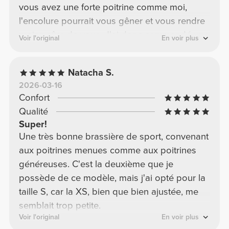
vous avez une forte poitrine comme moi,
l'encolure pourrait vous gêner et vous rendre
moins sûre de vous. J'ai donc commandé une
Voir l'original
En voir plus
taille L en rose, et elle me va bien ; elle est
moins cintrée, mais elle couvre très bien ma
Natacha S.
poitrine et reste magnifique !
2026-03-16
Confort
Qualité
Super!
Une très bonne brassière de sport, convenant
aux poitrines menues comme aux poitrines
généreuses. C'est la deuxième que je
possède de ce modèle, mais j'ai opté pour la
taille S, car la XS, bien que bien ajustée, me
semblait trop petite.
Voir l'original
En voir plus