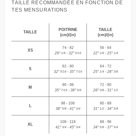
TAILLE RECOMMANDÉE EN FONCTION DE
TES MENSURATIONS
POITRINE
TAILLE
TAILLE
(cm)/(in)
(cm)/(in)
74 - 82
56 - 64
XS
29"
- 32"
22"
- 25"
1/8
5/16
1/8
1/4
82 - 90
64 - 72
S
32"
- 35"
25"
- 28"
5/16
7/16
1/4
3/8
90 - 98
72 - 80
M
35"
- 38"
28"
- 31"
7/16
5/8
3/8
1/2
98 - 108
80 - 88
L
38"
- 41"
31"
- 34"
5/8
3/4
1/2
5/8
108 - 118
88 - 96
XL
41"
- 45"
34"
- 37"
3/4
3/4
5/8
3/4