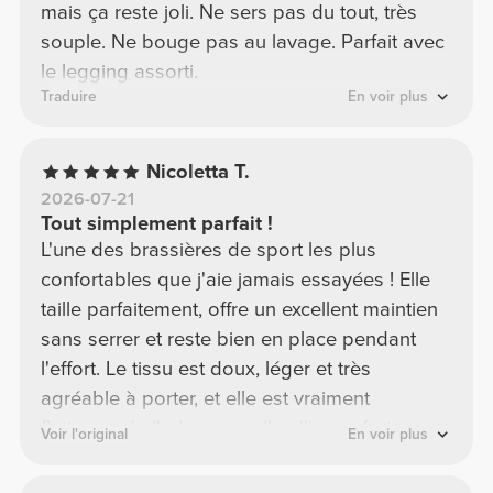
mais ça reste joli. Ne sers pas du tout, très
souple. Ne bouge pas au lavage. Parfait avec
le legging assorti.
Traduire
En voir plus
Nicoletta T.
2026-07-21
Tout simplement parfait !
L'une des brassières de sport les plus
confortables que j'aie jamais essayées ! Elle
taille parfaitement, offre un excellent maintien
sans serrer et reste bien en place pendant
l'effort. Le tissu est doux, léger et très
agréable à porter, et elle est vraiment
flatteuse. Je l'adore car elle allie confort,
Voir l'original
En voir plus
maintien et une coupe très avantageuse. C'est
sans aucun doute l'une de mes préférées ! Je