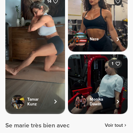
14
Nere
1
Tamar
Monika
Kunz
Dawin
Se marie très bien avec
Voir tout