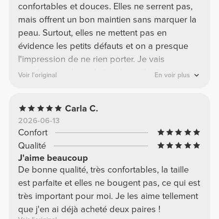
confortables et douces. Elles ne serrent pas,
mais offrent un bon maintien sans marquer la
peau. Surtout, elles ne mettent pas en
évidence les petits défauts et on a presque
l'impression de ne rien porter. Je vais
certainement les acheter dans d'autres
Voir l'original
En voir plus
couleurs.
Carla C.
2026-06-13
Confort
Qualité
J'aime beaucoup
De bonne qualité, très confortables, la taille
est parfaite et elles ne bougent pas, ce qui est
très important pour moi. Je les aime tellement
que j'en ai déjà acheté deux paires !