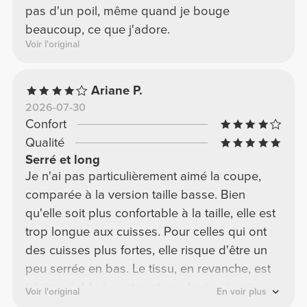
pas d'un poil, même quand je bouge
beaucoup, ce que j'adore.
Voir l'original
Ariane P.
2026-07-30
Confort
Qualité
Serré et long
Je n'ai pas particulièrement aimé la coupe,
comparée à la version taille basse. Bien
qu'elle soit plus confortable à la taille, elle est
trop longue aux cuisses. Pour celles qui ont
des cuisses plus fortes, elle risque d'être un
peu serrée en bas. Le tissu, en revanche, est
très agréable à porter, et un short noir
Voir l'original
En voir plus
basique est toujours un bon choix, d'autant