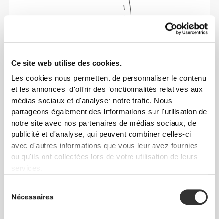
Ce site web utilise des cookies.
Les cookies nous permettent de personnaliser le contenu
et les annonces, d'offrir des fonctionnalités relatives aux
médias sociaux et d'analyser notre trafic. Nous
Liberté totale de mouvement. Une coupe
partageons également des informations sur l'utilisation de
confortable et décontractée pour un look casual.
notre site avec nos partenaires de médias sociaux, de
publicité et d'analyse, qui peuvent combiner celles-ci
avec d'autres informations que vous leur avez fournies
TAILLE RECOMMANDÉE EN FONCTION DE
ou qu'ils ont collectées lors de votre utilisation de leurs
TES MENSURATIONS
services.
Sélection
Nécessaires
ENTRE-
du
JAMBE
consentement
TAILLE
HANCHES
mesuré de
TAILLE