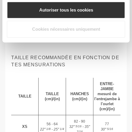
Autoriser tous les cookies
Cookies nécessaires uniquement
Liberté totale de mouvement. Une coupe
confortable et décontractée pour un look casual.
TAILLE RECOMMANDÉE EN FONCTION DE
TES MENSURATIONS
ENTRE-
JAMBE
TAILLE
HANCHES
mesuré de
TAILLE
(cm)/(in)
(cm)/(in)
l'entrejambe à
l'ourlet
(cm)/(in)
82 - 90
56 - 64
77
XS
32"
- 35"
5/16
22"
- 25"
30"
1/8
1/4
5/16
7/16