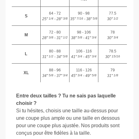
64 - 72
90 - 98
77.5
S
25"
- 28"
35"
- 38"
30"
1/4
3/8
7/16
5/8
1/2
72 - 80
98 - 106
78
M
28"
- 31"
38"
- 41"
30"
3/8
1/2
5/8
3/4
3/4
80 - 88
106 - 116
78.5
L
31"
- 34"
41"
- 45"
30"
1/2
5/8
3/4
3/4
15/16
88 - 96
116 - 126
79
XL
34"
- 37"
45"
- 49"
31"
5/8
3/4
3/4
5/8
1/8
Entre deux tailles ? Tu ne sais pas laquelle
choisir ?
Si tu hésites, choisis une taille au-dessus pour
une coupe plus ample ou une taille en dessous
pour une coupe plus ajustée. Nos produits sont
conçus pour être fidèles à la taille.