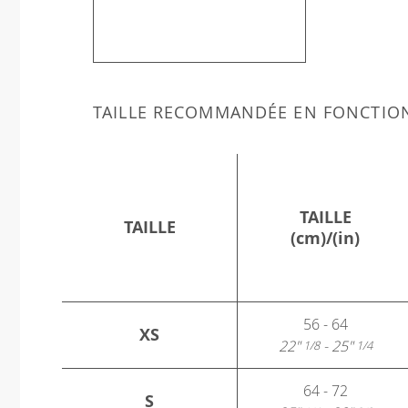
TAILLE RECOMMANDÉE EN FONCTIO
TAILLE
TAILLE
(cm)/(in)
56 - 64
XS
22"
- 25"
1/8
1/4
64 - 72
S