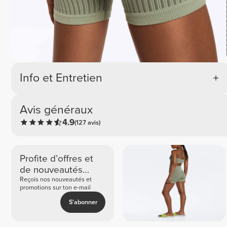
Info et Entretien
Avis généraux
4.9
(127 avis)
Profite d’offres et
de nouveautés
exclusives
Reçois nos nouveautés et
promotions sur ton e-mail
S'abonner