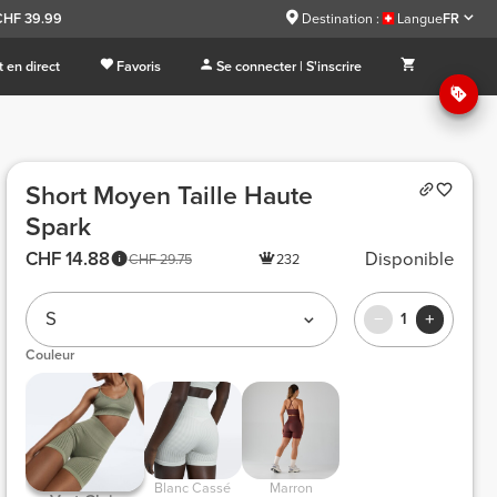
CHF 39.99
Destination :
Langue
FR
 en direct
Favoris
Se connecter | S'inscrire
Short Moyen Taille Haute
Spark
CHF 14.88
Disponible
CHF 29.75
232
S
1
Couleur
 Blanc Cassé 
 Marron 