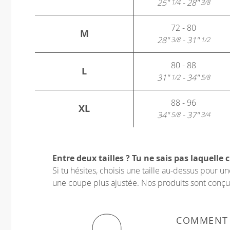
25"
- 28"
1/4
3/8
72 - 80
M
28"
- 31"
3/8
1/2
80 - 88
L
31"
- 34"
1/2
5/8
88 - 96
XL
34"
- 37"
5/8
3/4
Entre deux tailles ? Tu ne sais pas laquelle c
Si tu hésites, choisis une taille au-dessus pour 
une coupe plus ajustée. Nos produits sont conçus p
COMMENT