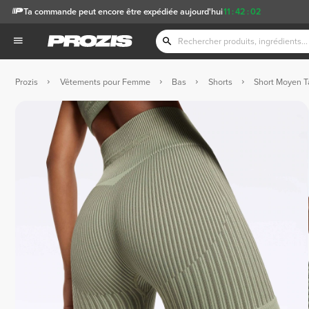
Ta commande peut encore être expédiée aujourd'hui
11
:
42
:
01
Prozis
Vêtements pour Femme
Bas
Shorts
Short Moyen T