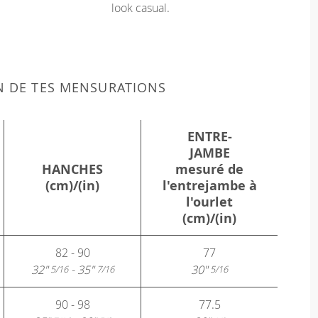
look casual.
N DE TES MENSURATIONS
ENTRE-
JAMBE
HANCHES
mesuré de
(cm)/(in)
l'entrejambe à
l'ourlet
(cm)/(in)
82 - 90
77
32"
- 35"
30"
5/16
7/16
5/16
90 - 98
77.5