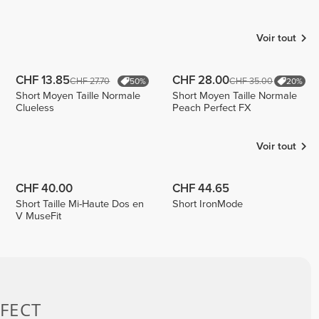
Raqueldcunha
Ribalta
Laura_laauu
1
Voir tout
CHF 13.85
CHF 28.00
CHF 27.70
CHF 35.00
50%
20%
Short Moyen Taille Normale
Short Moyen Taille Normale
Clueless
Peach Perfect FX
Voir tout
CHF 40.00
CHF 44.65
Short Taille Mi-Haute Dos en
Short IronMode
V MuseFit
FECT