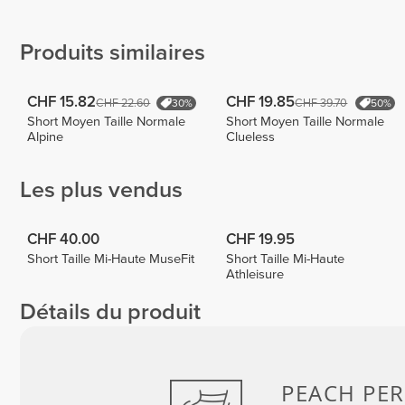
de Sousa
Torres
Taty's
// VSFIT
Table
6
1
Produits similaires
CHF 15.82
CHF 19.85
CHF 22.60
CHF 39.70
30%
50%
Short Moyen Taille Normale
Short Moyen Taille Normale
Alpine
Clueless
Les plus vendus
CHF 40.00
CHF 19.95
Short Taille Mi-Haute MuseFit
Short Taille Mi-Haute
Athleisure
Détails du produit
PEACH
PER