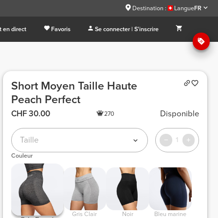
Destination :
Langue
FR
 en direct
Favoris
Se connecter | S'inscrire
Short Moyen Taille Haute
Peach Perfect
CHF 30.00
Disponible
270
Taille
1
Couleur
 Gris Clair 
 Noir 
 Bleu marine 