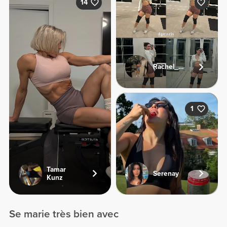
14
Rachel_sj92
1
Tamar
Serenay
Kunz
Se marie très bien avec