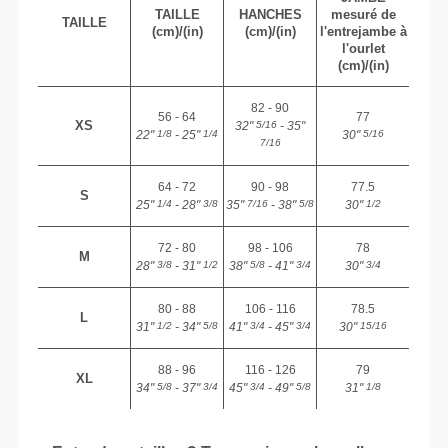
TAILLE
HANCHES
mesuré de
TAILLE
(cm)/(in)
(cm)/(in)
l'entrejambe à
l'ourlet
(cm)/(in)
82 - 90
56 - 64
77
XS
32"
- 35"
5/16
22"
- 25"
30"
1/8
1/4
5/16
7/16
64 - 72
90 - 98
77.5
S
25"
- 28"
35"
- 38"
30"
1/4
3/8
7/16
5/8
1/2
72 - 80
98 - 106
78
M
28"
- 31"
38"
- 41"
30"
3/8
1/2
5/8
3/4
3/4
80 - 88
106 - 116
78.5
L
31"
- 34"
41"
- 45"
30"
1/2
5/8
3/4
3/4
15/16
88 - 96
116 - 126
79
XL
34"
- 37"
45"
- 49"
31"
5/8
3/4
3/4
5/8
1/8