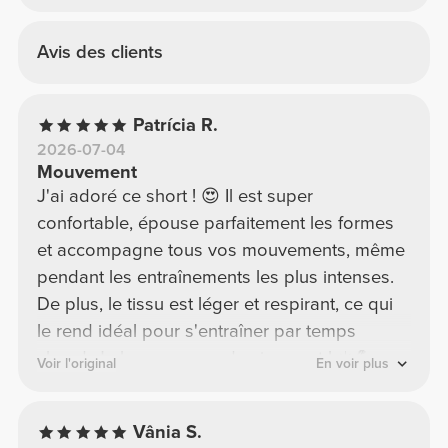
Avis des clients
Patrícia R.
2026-07-04
Mouvement
J'ai adoré ce short ! 😍 Il est super
confortable, épouse parfaitement les formes
et accompagne tous vos mouvements, même
pendant les entraînements les plus intenses.
De plus, le tissu est léger et respirant, ce qui
le rend idéal pour s'entraîner par temps
chaud. Je le recommande vivement ! ☀️💪
Voir l'original
En voir plus
Vânia S.