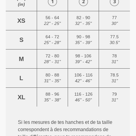
(in)
56 - 64
82 - 90
77
XS
22" - 25"
32" - 35"
30"
64 - 72
90 - 98
77.5
S
25" - 28"
35" - 39"
30.5"
72 - 80
98 - 106
78
M
28" - 31"
39" - 42"
31"
80 - 88
106 - 116
78.5
L
31" - 35"
42" - 46"
31"
88 - 96
116 - 126
79
XL
35" - 38"
46" - 50"
31"
Si les mesures de tes hanches et de ta taille
correspondent à des recommandations de