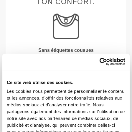
TON CONFORT.
Sans étiquettes cousues
Nos vêtements sont synonymes de confort. Nous
avons opté pour une approche qui laisse une réelle
empreinte sur nos vêtements : le sans coutures !
L'absence d'étiquettes cousues vient renforcer la
Ce site web utilise des cookies.
sensation de confort en évitant les frottements
Les cookies nous permettent de personnaliser le contenu
contre la peau.
et les annonces, d'offrir des fonctionnalités relatives aux
médias sociaux et d'analyser notre trafic. Nous
partageons également des informations sur l'utilisation de
CONSEILS POUR LES TAILLES
notre site avec nos partenaires de médias sociaux, de
publicité et d'analyse, qui peuvent combiner celles-ci