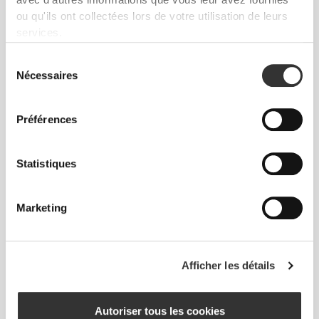
avec d'autres informations que vous leur avez fournies
ou qu'ils ont collectées lors de votre utilisation de leurs
Cet article
services.
Près du corps
Sélection
Nécessaires
du
consentement
Préférences
Statistiques
Marketing
À chaque mouvement que tu feras, ton
corps suivra. Cet ajustement plus serré
Afficher les détails
rehausse ta silhouette.
Autoriser tous les cookies