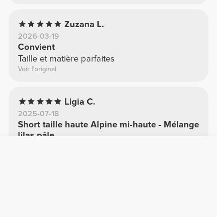
Zuzana L.
2026-03-19
Convient
Taille et matière parfaites
Voir l'original
Ligia C.
2025-07-18
Short taille haute Alpine mi-haute - Mélange
lilas pâle
Le confort, la couleur et le tissu sont
spectaculaires ! J'ai adoré ;)
Voir l'original
Bruna M.
2025-02-06