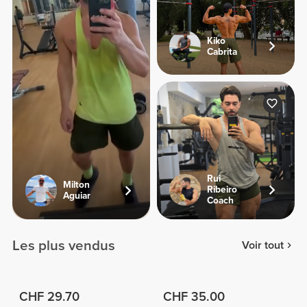
Kiko
Cabrita
Rui
Milton
Ribeiro
Aguiar
Coach
Les plus vendus
Voir tout
CHF 29.70
CHF 35.00