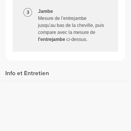
Jambe
Mesure de l'entrejambe
jusqu'au bas de la cheville, puis
compare avec la mesure de
l'entrejambe
ci-dessus.
Info et Entretien
Le Short de Sport Motion a une poche zippée cachée
à l'arrière pour les clés et est suffisamment léger pour
donner l'impression que tu ne portes rien.
Taille du modèle : 1.85 m - 6'0" | Le modèle
porte : Taille L