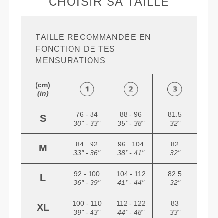
CHOISIR SA TAILLE
TAILLE RECOMMANDÉE EN
FONCTION DE TES
MENSURATIONS
(cm)
(in)
76 - 84
88 - 96
81.5
S
30" - 33"
35" - 38"
32"
84 - 92
96 - 104
82
M
33" - 36"
38" - 41"
32"
92 - 100
104 - 112
82.5
L
36" - 39"
41" - 44"
32"
100 - 110
112 - 122
83
XL
39" - 43"
44" - 48"
33"