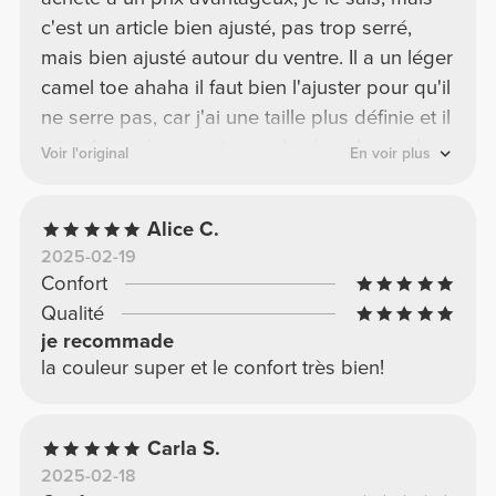
c'est un article bien ajusté, pas trop serré,
mais bien ajusté autour du ventre. Il a un léger
camel toe ahaha il faut bien l'ajuster pour qu'il
ne serre pas, car j'ai une taille plus définie et il
a tendance à remonter sur les hanches et la
Voir l'original
En voir plus
taille et provoque cet effet. Je dois le faire
descendre. Après avoir fait de l’exercice, c’est
Alice C.
la transpiration qui vous empêche de bouger !
2025-02-19
:D Excellent achat dans l'ensemble !
Confort
Qualité
je recommade
la couleur super et le confort très bien!
Carla S.
2025-02-18