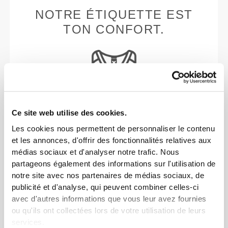
NOTRE ÉTIQUETTE EST
TON CONFORT.
Ce site web utilise des cookies.
Sans étiquettes cousues
Les cookies nous permettent de personnaliser le contenu
Nos vêtements sont synonymes de confort. Nous
et les annonces, d'offrir des fonctionnalités relatives aux
avons opté pour une approche qui laisse une réelle
médias sociaux et d'analyser notre trafic. Nous
empreinte sur nos vêtements : le sans coutures !
partageons également des informations sur l'utilisation de
L'absence d'étiquettes cousues vient renforcer la
notre site avec nos partenaires de médias sociaux, de
sensation de confort en évitant les frottements
publicité et d'analyse, qui peuvent combiner celles-ci
contre la peau.
avec d'autres informations que vous leur avez fournies
ou qu'ils ont collectées lors de votre utilisation de leurs
services.
CONSEILS POUR LES TAILLES