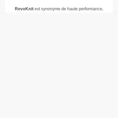
RevoKnit
est synonyme de haute performance,
confort maximal et respect de l'environnement.
TECHNOLOGIE DES FIBRES
58% Polyamide / 38% Polyester / 4% Élastane
PoliStretch© est notre technologie de fibre très
polyvalente, mise au point en laboratoire, qui t'offre
le bon niveau de compression avec beaucoup
d'élasticité pour de meilleures performances, un