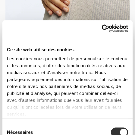
Ce site web utilise des cookies.
Info et Entretien
Les cookies nous permettent de personnaliser le contenu
et les annonces, d'offrir des fonctionnalités relatives aux
médias sociaux et d'analyser notre trafic. Nous
Avis généraux
partageons également des informations sur l'utilisation de
notre site avec nos partenaires de médias sociaux, de
5
(19 avis)
publicité et d'analyse, qui peuvent combiner celles-ci
avec d'autres informations que vous leur avez fournies
ou qu'ils ont collectées lors de votre utilisation de leurs
De notre communauté
Voir tout
services.
Sélection
1
Nécessaires
du